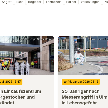
Angriff
Bahn
Begleiter
Fahrschein
Polizei
Verletzungen
Z
Foto: Christoph Schmidt/dpa
Foto: Jason T
 Juli 2026 15:47
notes
15
. Januar 2026 08:15
in Einkaufszentrum
25-Jähriger nach
ergestochen und
Messerangriff in Ulm
zündet
in Lebensgefahr