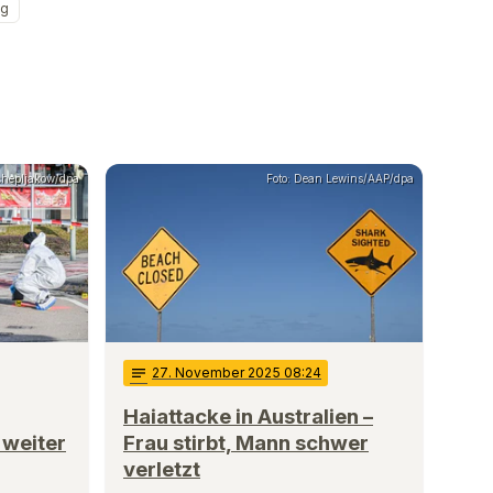
ug
schepljakow/dpa
Foto: Dean Lewins/AAP/dpa
notes
27
. November 2025 08:24
Haiattacke in Australien –
 weiter
Frau stirbt, Mann schwer
verletzt