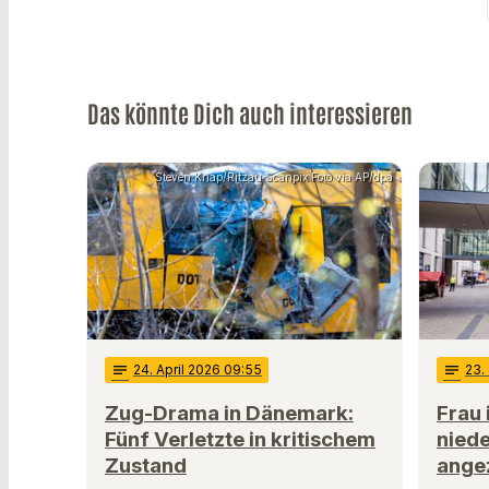
Das könnte Dich auch interessieren
Steven Knap/Ritzau Scanpix Foto via AP/dpa
notes
24
. April 2026 09:55
notes
23
.
Zug-Drama in Dänemark:
Frau 
Fünf Verletzte in kritischem
nied
Zustand
ange