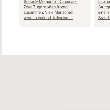
Schock-Moment in Dänemark:
In ein
Zwei Züge stoßen frontal
Stuttg
zusammen. Viele Menschen
einem 
werden verletzt, teilweise …
Brand 