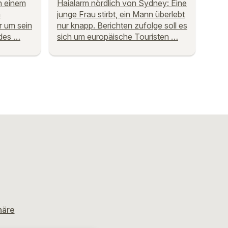
n einem
Haialarm nördlich von Sydney: Eine
n
junge Frau stirbt, ein Mann überlebt
er um sein
nur knapp. Berichten zufolge soll es
des …
sich um europäische Touristen …
häre