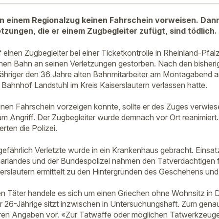
in einem Regionalzug keinen Fahrschein vorweisen. Dann 
etzungen, die er einem Zugbegleiter zufügt, sind tödlich.
einen Zugbegleiter bei einer Ticketkontrolle in Rheinland-Pfal
en Bahn an seinen Verletzungen gestorben. Nach den bisheri
-Jähriger den 36 Jahre alten Bahnmitarbeiter am Montagabend an
Bahnhof Landstuhl im Kreis Kaiserslautern verlassen hatte.
inen Fahrschein vorzeigen konnte, sollte er des Zuges verwie
um Angriff. Der Zugbegleiter wurde demnach vor Ort reanimiert.
erten die Polizei.
efährlich Verletzte wurde in ein Krankenhaus gebracht. Einsatz
arlandes und der Bundespolizei nahmen den Tatverdächtigen f
iserslautern ermittelt zu den Hintergründen des Geschehens un
 Täter handele es sich um einen Griechen ohne Wohnsitz in D
er 26-Jährige sitzt inzwischen in Untersuchungshaft. Zum gen
ren Angaben vor. «Zur Tatwaffe oder möglichen Tatwerkzeuge