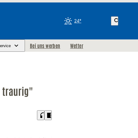
search
24°
Bei uns werben
Wetter
ervice
 traurig"
headphones
chrome_reader_mode