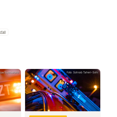
fall
/dpa/Symbolbild
Foto: Sohrab Taheri-Sohi