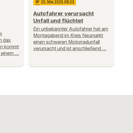
notes
20
. Mai 2026 08:23
Autofahrer verursacht
Unfall und flüchtet
Ein unbekannter Autofahrer hat am
m
Montagabend im Kreis Neumarkt
m das
einen schweren Motorradunfall
ihn kommt
verursacht und ist anschließend …
i einem …