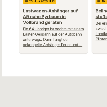
notes
25
. Juni 2026 11:13
notes
19
.
Lastwagen-Anhänger auf
Beiln
A9 nahe Pyrbaum in
stoß
Vollbrand geraten
Bei ei
zwisch
Ein 64-Jähriger ist nachts mit einem
Landkr
Laster-Gespann auf der Autobahn
Pilote
unterwegs. Dann fängt der
gekoppelte Anhänger Feuer und …