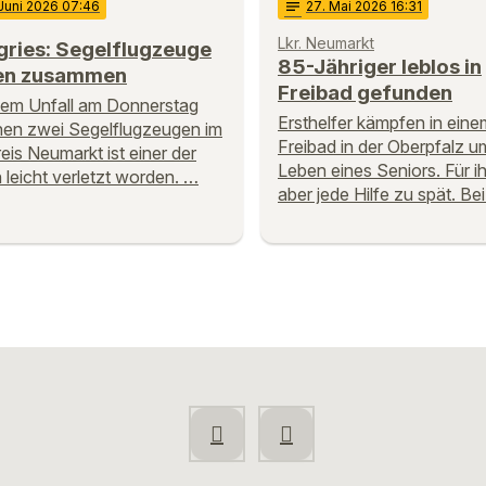
 Juni 2026 07:46
notes
27
. Mai 2026 16:31
Lkr. Neumarkt
gries: Segelflugzeuge
85-Jähriger leblos in
en zusammen
Freibad gefunden
nem Unfall am Donnerstag
Ersthelfer kämpfen in eine
en zwei Segelflugzeugen im
Freibad in der Oberpfalz u
eis Neumarkt ist einer der
Leben eines Seniors. Für 
n leicht verletzt worden. …
aber jede Hilfe zu spät. Be