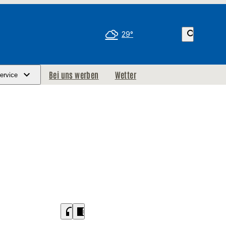
search
29°
Bei uns werben
Wetter
ervice
headphones
chrome_reader_mode