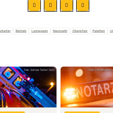
Arbeiter
Betrieb
Lastwagen
Neumarkt
Oberpfalz
Paletten
Un
Foto: Sohrab Taheri-Sohi
Foto: Lino Mirgeler