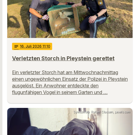
notes
16
. Juli 2026 11:10
Verletzten Storch in Pleystein gerettet
Ein verletzter Storch hat am Mittwochnachmittag
einen ungewöhnlichen Einsatz der Polizei in Pleystein
ausgelöst. Ein Anwohner entdeckte den
flugunfähigen Vogel in seinem Garten und …
Symbolfoto: Rafael Classen, pexels.com