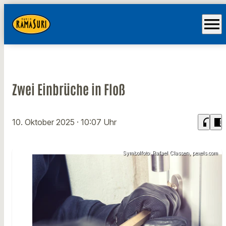
menu
Zwei Einbrüche in Floß
headphones
chrome_reader_mode
10. Oktober 2025
· 10:07 Uhr
Symbolfoto: Rafael Classen, pexels.com