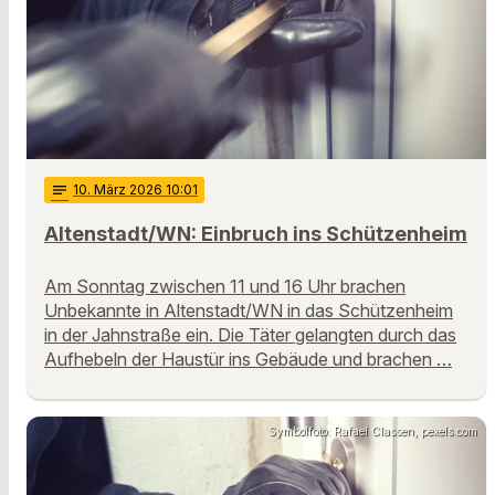
notes
10
. März 2026 10:01
Altenstadt/WN: Einbruch ins Schützenheim
Am Sonntag zwischen 11 und 16 Uhr brachen
Unbekannte in Altenstadt/WN in das Schützenheim
in der Jahnstraße ein. Die Täter gelangten durch das
Aufhebeln der Haustür ins Gebäude und brachen …
Symbolfoto: Rafael Classen, pexels.com