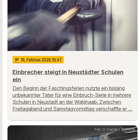
notes
16
. Februar 2026 16:47
Einbrecher steigt in Neustädter Schulen
ein
Den Beginn der Faschingsferien nutzte ein bislang
unbekannter Täter für eine Einbruch-Serie in mehrere
Schulen in Neustadt an der Waldnaab. Zwischen
Freitagabend und Samstagvormittag verschaffte er …
Foto: O. Fischer / pixelio.de