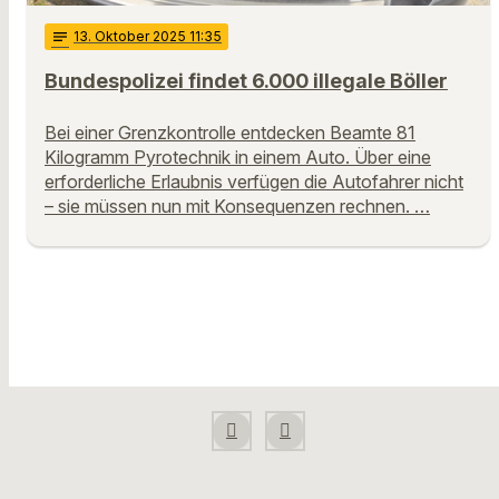
notes
13
. Oktober 2025 11:35
Bundespolizei findet 6.000 illegale Böller
Bei einer Grenzkontrolle entdecken Beamte 81
Kilogramm Pyrotechnik in einem Auto. Über eine
erforderliche Erlaubnis verfügen die Autofahrer nicht
– sie müssen nun mit Konsequenzen rechnen. …