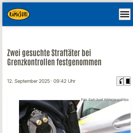
menu
Zwei gesuchte Straftäter bei
Grenzkontrollen festgenommen
headphones
chrome_reader_mode
12. September 2025
· 09:42 Uhr
Foto: Karl-Josef Hildenbrand/dpa