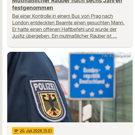
Mutmaßlicher Räuber nach sechs Jahren
festgenommen
Bei einer Kontrolle in einem Bus von Prag nach
London entdeckten Beamte einen gesuchten Mann.
Er hatte einen offenen Haftbefehl und wurde der
Justiz übergeben. Ein mutmaßlicher Räuber ist …
Foto: Bundespolizei
notes
20
. Juli 2026 15:01