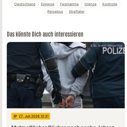
Deutschland
Einreise
Festnahme
Grenze
Kontrolle
Reisebus
Straftäter
Das könnte Dich auch interessieren
Foto: Armin Weigel/dpa
notes
27
. Juli 2026 12:31