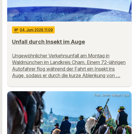
notes
04
. Juni 2026 11:09
Unfall durch Insekt im Auge
Ungewöhnlicher Verkehrsunfall am Montag in
Waldmünchen im Landkreis Cham. Einem 72-jährigen
Autofahrer flog während der Fahrt ein Insekt ins
Auge, sodass er durch die kurze Ablenkung von …
Foto: Armin Weigel / dpa