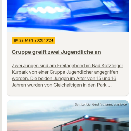
notes
22
. März 2026 10:24
Gruppe greift zwei Jugendliche an
Zwei Jungen sind am Freitagabend im Bad Kötztinger
Kurpark von einer Gruppe Jugendlicher angegriffen
worden. Die beiden Jungen im Alter von 15 und 16
Jahren wurden von Gleichaltrigen in den Park …
Symbolfoto: Gerd Altmann, pixelio.de