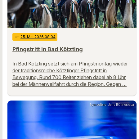
notes
25
. Mai 2026 08:04
Pfingstritt in Bad Kötzting
In Bad Kötzting setzt sich am Pfingstmontag wieder
der traditionsreiche Kötztinger Pfingstritt in
Bewegung. Rund 700 Reiter ziehen dabei ab 8 Uhr
bei der Männerwallfahrt durch die Region. Gegen …
Symbolbild: Jens Büttner/dpa