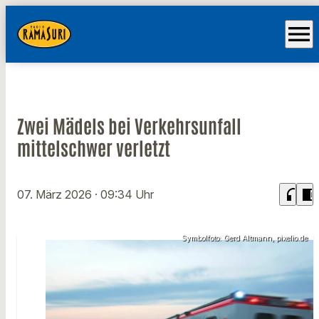
menu
Zwei Mädels bei Verkehrsunfall
mittelschwer verletzt
headphones
chrome_reader_mode
07. März 2026
· 09:34 Uhr
Symbolfoto: Gerd Altmann, pixelio.de