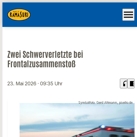
menu
Zwei Schwerverletzte bei
Frontalzusammenstoß
headphones
chrome_reader_mode
23. Mai 2026
· 09:35 Uhr
Symbolfoto: Gerd Altmann, pixelio.de