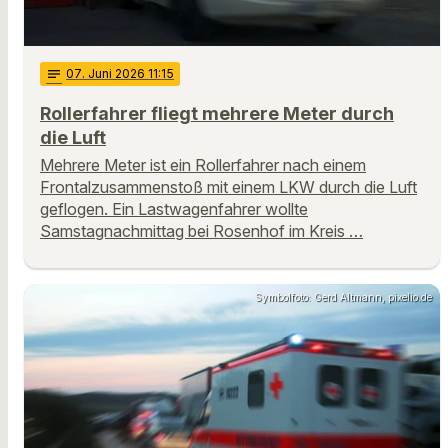
notes
07
. Juni 2026 11:15
Rollerfahrer fliegt mehrere Meter durch
die Luft
Mehrere Meter ist ein Rollerfahrer nach einem
Frontalzusammenstoß mit einem LKW durch die Luft
geflogen. Ein Lastwagenfahrer wollte
Samstagnachmittag bei Rosenhof im Kreis …
Symbolfoto: Gerd Altmann, pixelio.de