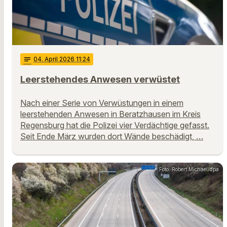
notes
04
. April 2026 11:24
Leerstehendes Anwesen verwüstet
Nach einer Serie von Verwüstungen in einem
leerstehenden Anwesen in Beratzhausen im Kreis
Regensburg hat die Polizei vier Verdächtige gefasst.
Seit Ende März wurden dort Wände beschädigt, …
Foto: Robert Michael/dpa