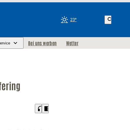
search
23°
Bei uns werben
Wetter
ervice
fering
headphones
chrome_reader_mode