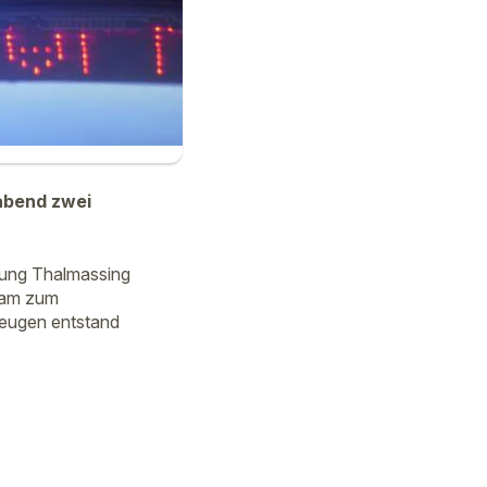
gabend zwei
htung Thalmassing
kam zum
zeugen entstand