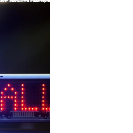
cture alliance/Stefan Puchner/dpa