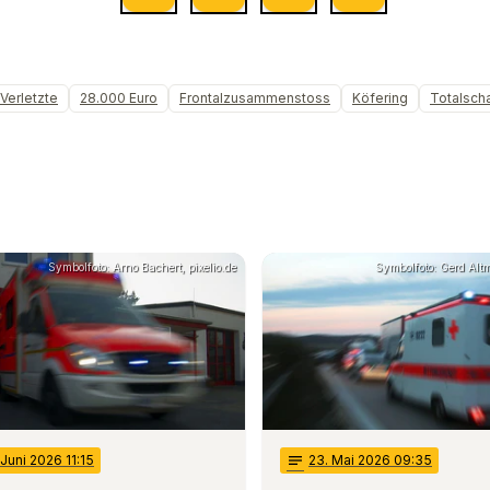
 Verletzte
28.000 Euro
Frontalzusammenstoss
Köfering
Totalsch
Symbolfoto: Arno Bachert, pixelio.de
Symbolfoto: Gerd Altm
 Juni 2026 11:15
notes
23
. Mai 2026 09:35