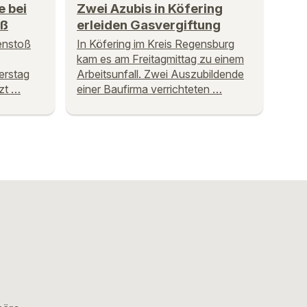
e bei
Zwei Azubis in Köfering
oß
erleiden Gasvergiftung
enstoß
In Köfering im Kreis Regensburg
kam es am Freitagmittag zu einem
erstag
Arbeitsunfall. Zwei Auszubildende
zt …
einer Baufirma verrichteten …