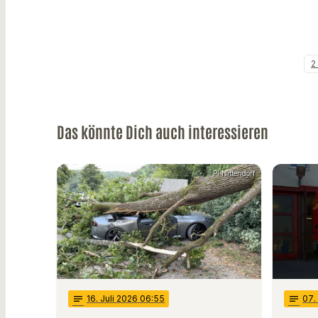
2
Das könnte Dich auch interessieren
PI Nittendorf
notes
16
. Juli 2026 06:55
notes
07
.