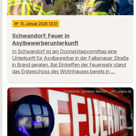
notes
15
. Januar 2026 13:51
Schwandorf: Feuer in
Asylbewerberunterkunft
In Schwandorf ist am Donnerstagvormittag eine
Unterkunft für Asylbewerber in der Falkenauer Straße
in Brand geraten. Bei Eintreffen der Feuerwehr stand
das Erdgeschoss des Wohnhauses bereits in …
Symbolfoto: Igelsböck Markus - .IM / pixelio.de