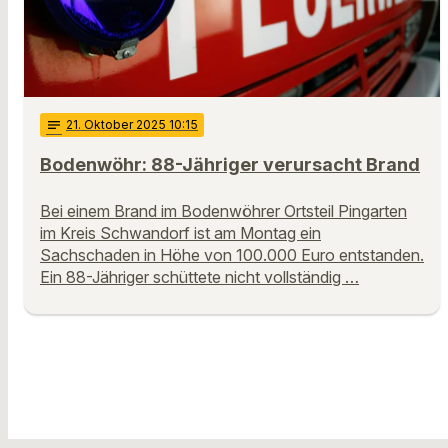
notes
21
. Oktober 2025 10:15
Bodenwöhr: 88-Jähriger verursacht Brand
Bei einem Brand im Bodenwöhrer Ortsteil Pingarten
im Kreis Schwandorf ist am Montag ein
Sachschaden in Höhe von 100.000 Euro entstanden.
Ein 88-Jähriger schüttete nicht vollständig …