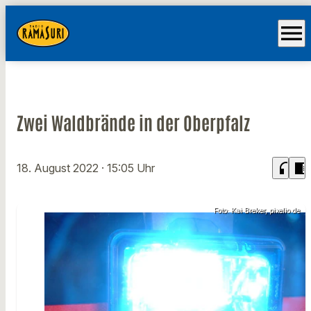
menu
Zwei Waldbrände in der Oberpfalz
headphones
chrome_reader_mode
18. August 2022
· 15:05 Uhr
Foto: Kai Breker, pixelio.de