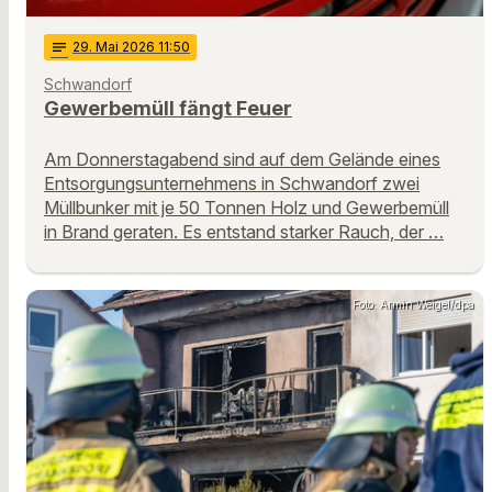
notes
29
. Mai 2026 11:50
Schwandorf
Gewerbemüll fängt Feuer
Am Donnerstagabend sind auf dem Gelände eines
Entsorgungsunternehmens in Schwandorf zwei
Müllbunker mit je 50 Tonnen Holz und Gewerbemüll
in Brand geraten. Es entstand starker Rauch, der …
Foto: Armin Weigel/dpa