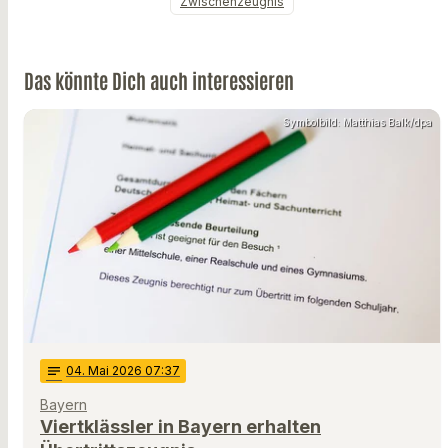
Zwischenzeugnis
Das könnte Dich auch interessieren
Symbolbild: Matthias Balk/dpa
notes
04
. Mai 2026 07:37
Bayern
Viertklässler in Bayern erhalten