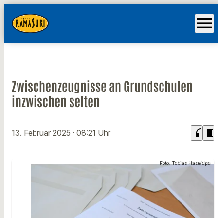
menu
Zwischenzeugnisse an Grundschulen
inzwischen selten
headphones
chrome_reader_mode
13. Februar 2025
· 08:21 Uhr
Foto: Tobias Hase/dpa