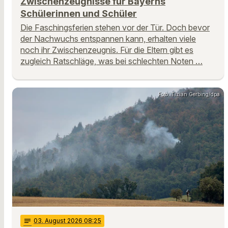
Zwischenzeugnisse für Bayerns
Schülerinnen und Schüler
Die Faschingsferien stehen vor der Tür. Doch bevor
der Nachwuchs entspannen kann, erhalten viele
noch ihr Zwischenzeugnis. Für die Eltern gibt es
zugleich Ratschläge, was bei schlechten Noten …
Foto: Tizian Gerbing/dpa
notes
03
. August 2026 08:25