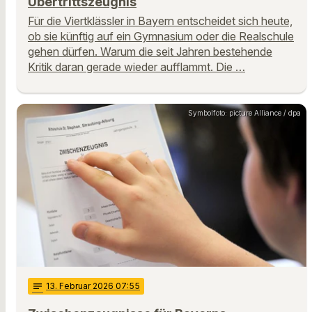
Übertrittszeugnis
Für die Viertklässler in Bayern entscheidet sich heute,
ob sie künftig auf ein Gymnasium oder die Realschule
gehen dürfen. Warum die seit Jahren bestehende
Kritik daran gerade wieder aufflammt. Die …
Symbolfoto: picture Alliance / dpa
notes
13
. Februar 2026 07:55