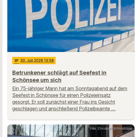
notes
30
. Juli 2026 13:58
Betrunkener schlägt auf Seefest in
Schönsee um sich
Ein 75-jähriger Mann hat am Sonntagabend auf dem
Seefest in Schönsee für einen Polizeieinsatz
gesorgt. Er soll zunächst einer Frau ins Gesicht
geschlagen und anschließend Polizeibeamte …
Foto: Christoph Schmidt/dpa