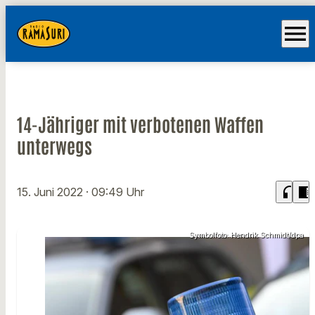
menu
14-Jähriger mit verbotenen Waffen
unterwegs
headphones
chrome_reader_mode
15. Juni 2022
· 09:49 Uhr
Symbolfoto: Hendrik Schmidt/dpa