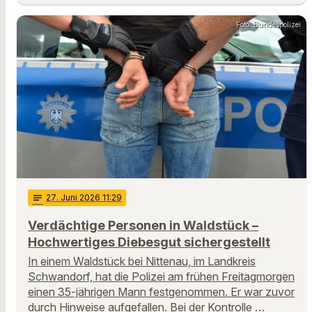
Foto: Bundespolizei
notes
27
. Juni 2026 11:29
Verdächtige Personen in Waldstück –
Hochwertiges Diebesgut sichergestellt
In einem Waldstück bei Nittenau, im Landkreis
Schwandorf, hat die Polizei am frühen Freitagmorgen
einen 35-jährigen Mann festgenommen. Er war zuvor
durch Hinweise aufgefallen. Bei der Kontrolle …