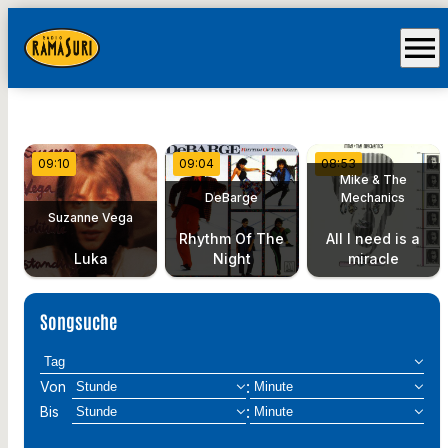
menu
09:10
09:04
08:53
Mike & The
DeBarge
Mechanics
Suzanne Vega
Rhythm Of The
All I need is a
Luka
Night
miracle
Songsuche
:
Von
:
Bis