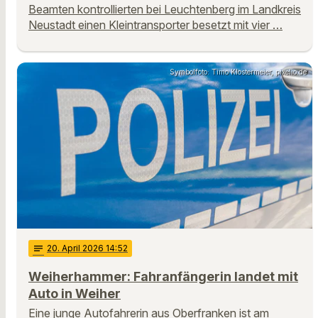
Beamten kontrollierten bei Leuchtenberg im Landkreis
Neustadt einen Kleintransporter besetzt mit vier …
Symbolfoto: Timo Klostermeier, pixelio.de
notes
20
. April 2026 14:52
Weiherhammer: Fahranfängerin landet mit
Auto in Weiher
Eine junge Autofahrerin aus Oberfranken ist am