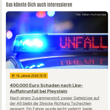
Das könnte Dich auch interessieren
Foto: Stefan Puchner/dpa
notes
14
. Januar 2026 15:15
400.000 Euro Schaden nach Lkw-
Auffahrunfall bei Pleystein
Nach einem Zusammenstoß zweier Sattelzüge auf
der A6 bleibt die Strecke Richtung Tschechien
gesperrt. Ein Fahrer wurde leicht verletzt, beide