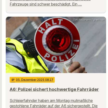
Fahrzeuge sind schwer beschädigt. Ein …
Tim Reckmann / pixelio.de
notes
05
. Dezember 2025 08:27
A6: Polizei sichert hochwertige Fahrräder
Schleierfahnder haben am Montag mutmaßliche
gestohlene Fahrräder auf der A6 sichergestellt. Die