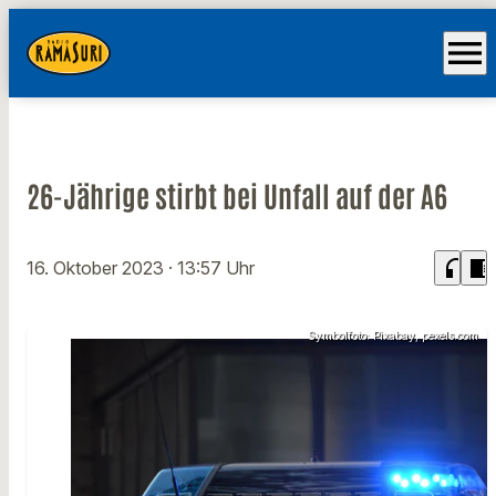
menu
26-Jährige stirbt bei Unfall auf der A6
headphones
chrome_reader_mode
16. Oktober 2023
· 13:57 Uhr
Symbolfoto: Pixabay, pexels.com