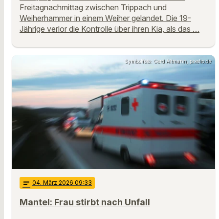
Freitagnachmittag zwischen Trippach und
Weiherhammer in einem Weiher gelandet. Die 19-
Jährige verlor die Kontrolle über ihren Kia, als das …
Symbolfoto: Gerd Altmann, pixelio.de
notes
04
. März 2026 09:33
Mantel: Frau stirbt nach Unfall