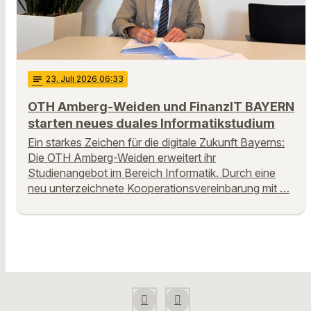
notes
23
. Juli 2026 06:33
OTH Amberg-Weiden und FinanzIT BAYERN
starten neues duales Informatikstudium
Ein starkes Zeichen für die digitale Zukunft Bayerns:
Die OTH Amberg-Weiden erweitert ihr
Studienangebot im Bereich Informatik. Durch eine
neu unterzeichnete Kooperationsvereinbarung mit …