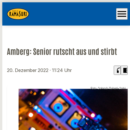
menu
Amberg: Senior rutscht aus und stirbt
headphones
chrome_reader_mode
20. Dezember 2022
· 11:24 Uhr
Foto: Sohrab Taheri-Sohi