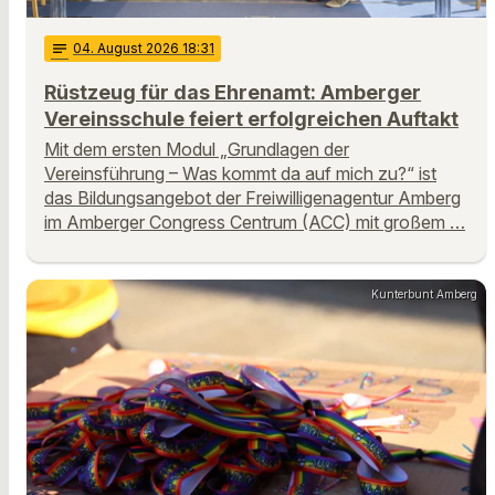
notes
04
. August 2026 18:31
Rüstzeug für das Ehrenamt: Amberger
Vereinsschule feiert erfolgreichen Auftakt
Mit dem ersten Modul „Grundlagen der
Vereinsführung – Was kommt da auf mich zu?“ ist
das Bildungsangebot der Freiwilligenagentur Amberg
im Amberger Congress Centrum (ACC) mit großem …
Kunterbunt Amberg