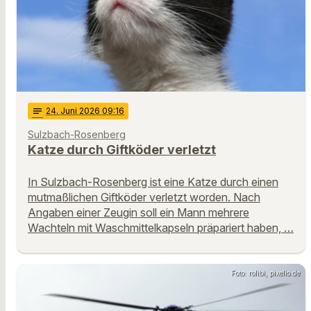
notes
24
. Juni 2026 09:16
Sulzbach-Rosenberg
Katze durch Giftköder verletzt
In Sulzbach-Rosenberg ist eine Katze durch einen
mutmaßlichen Giftköder verletzt worden. Nach
Angaben einer Zeugin soll ein Mann mehrere
Wachteln mit Waschmittelkapseln präpariert haben, …
Foto: rolibi, pixelio.de