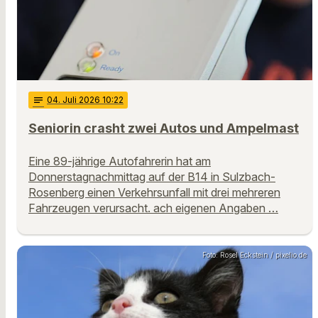
notes
04
. Juli 2026 10:22
Seniorin crasht zwei Autos und Ampelmast
Eine 89-jährige Autofahrerin hat am
Donnerstagnachmittag auf der B14 in Sulzbach-
Rosenberg einen Verkehrsunfall mit drei mehreren
Fahrzeugen verursacht. ach eigenen Angaben …
Foto: Rosel Eckstein / pixelio.de