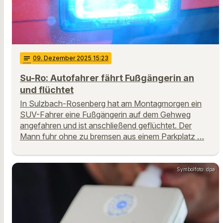
notes
09
. Dezember 2025 15:23
Su-Ro: Autofahrer fährt Fußgängerin an
und flüchtet
In Sulzbach-Rosenberg hat am Montagmorgen ein
SUV-Fahrer eine Fußgängerin auf dem Gehweg
angefahren und ist anschließend geflüchtet. Der
Mann fuhr ohne zu bremsen aus einem Parkplatz …
Symbolfoto: dpa