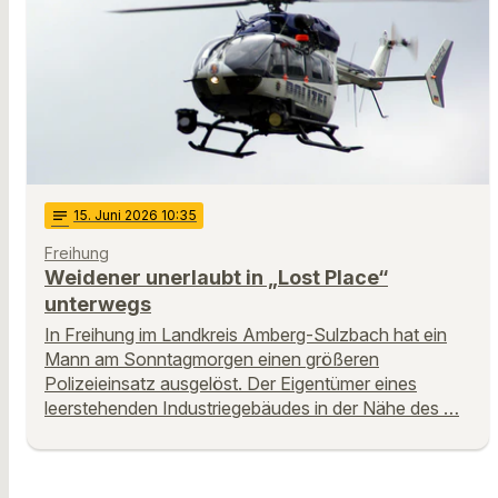
notes
15
. Juni 2026 10:35
Freihung
Weidener unerlaubt in „Lost Place“
unterwegs
In Freihung im Landkreis Amberg-Sulzbach hat ein
Mann am Sonntagmorgen einen größeren
Polizeieinsatz ausgelöst. Der Eigentümer eines
leerstehenden Industriegebäudes in der Nähe des …