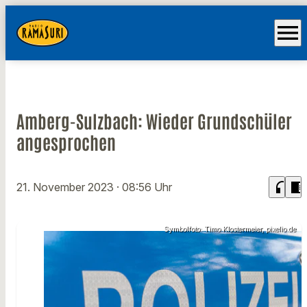
menu
Amberg-Sulzbach: Wieder Grundschüler
angesprochen
headphones
chrome_reader_mode
21. November 2023
· 08:56 Uhr
Symbolfoto: Timo Klostermeier, pixelio.de