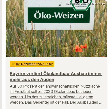
Symbolfoto: picture alliance / dpa
notes
02
. Dezember 2025 15:02
Bayern verliert Ökolandbau-Ausbau immer
mehr aus den Augen
Auf 30 Prozent der landwirtschaftlichen Nutzfläche
im Freistaat soll bis 2030 Ökolandbau betrieben
werden. Um das zu erreichen, müsste viel getan
werden. Das Gegenteil ist der Fall. Der Ausbau des …