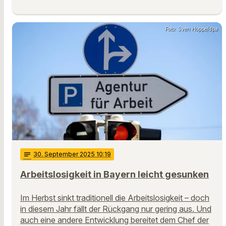
Foto: Sven Hoppe/dpa
notes
30
. September 2025 10:19
Arbeitslosigkeit in Bayern leicht gesunken
Im Herbst sinkt traditionell die Arbeitslosigkeit – doch
in diesem Jahr fällt der Rückgang nur gering aus. Und
auch eine andere Entwicklung bereitet dem Chef der