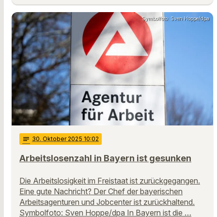
Symbolfoto: Sven Hoppe/dpa
notes
30
. Oktober 2025 10:02
Arbeitslosenzahl in Bayern ist gesunken
Die Arbeitslosigkeit im Freistaat ist zurückgegangen.
Eine gute Nachricht? Der Chef der bayerischen
Arbeitsagenturen und Jobcenter ist zurückhaltend.
Symbolfoto: Sven Hoppe/dpa In Bayern ist die …