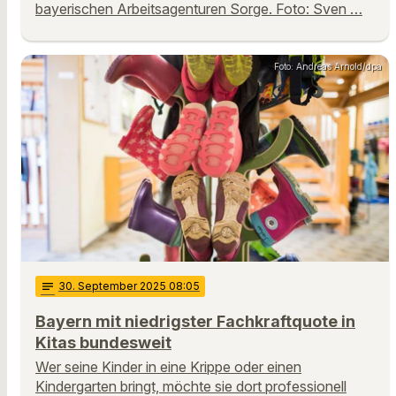
bayerischen Arbeitsagenturen Sorge. Foto: Sven …
Foto: Andreas Arnold/dpa
notes
30
. September 2025 08:05
Bayern mit niedrigster Fachkraftquote in
Kitas bundesweit
Wer seine Kinder in eine Krippe oder einen
Kindergarten bringt, möchte sie dort professionell