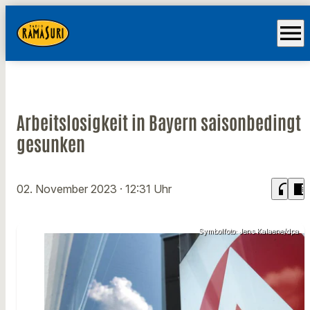
menu
Arbeitslosigkeit in Bayern saisonbedingt
gesunken
headphones
chrome_reader_mode
02. November 2023
· 12:31 Uhr
Symbolfoto: Jens Kalaene/dpa