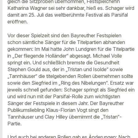
gleich die Sitzproben übernommen, Festspielchefin
Katharina Wagner sei sehr dankbar, hieß es. Schager wird
damit am 25. Juli das weltberühmte Festival als Parsifal
eröffnen.
Vor dieser Spielzeit sind den Bayreuther Festspielen
schon sämtliche Sänger für die Titelpartien abhanden
gekommen: Im Mai hatte John Lundgren für die Titelpartie
in „Der fliegende Holländer“ abgesagt. Michael Volle
springt ein. Und schließlich bremste die Gesundheit
Stephen Gould aus, der in „Tristan und Isolde“ sowie
„Tannhäuser“ die titelgebenden Rollen übernehmen sollte
sowie den Siegfried im „Ring des Nibelungen“. Ersatz war
jeweils schnell gefunden: Schager springt als Siegfried ein
und wird nun mit der Parsifal-Rolle zum wichtigsten
Sänger der Festspiele in diesem Jahr. Der Bayreuther
Publikumsliebling Klaus-Florian Vogt singt den
Tannhäuser und Clay Hilley übernimmt die „Tristan“-
Partie.
Und auch bei anderen Rollen gab es Änderungen: Nach