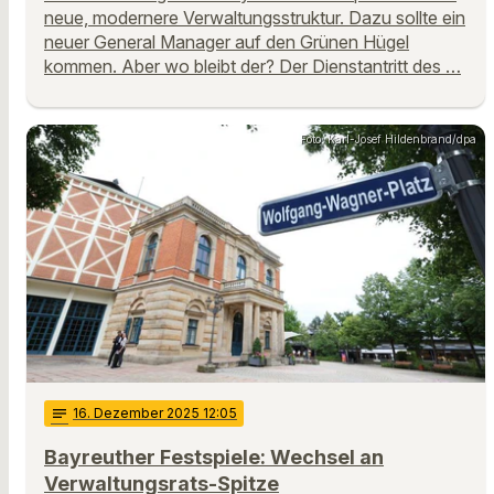
neue, modernere Verwaltungsstruktur. Dazu sollte ein
neuer General Manager auf den Grünen Hügel
kommen. Aber wo bleibt der? Der Dienstantritt des …
Foto: Karl-Josef Hildenbrand/dpa
notes
16
. Dezember 2025 12:05
Bayreuther Festspiele: Wechsel an
Verwaltungsrats-Spitze