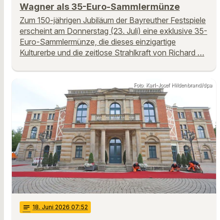
Wagner als 35-Euro-Sammlermünze
Zum 150-jährigen Jubiläum der Bayreuther Festspiele
erscheint am Donnerstag (23. Juli) eine exklusive 35-
Euro-Sammlermünze, die dieses einzigartige
Kulturerbe und die zeitlose Strahlkraft von Richard …
Foto: Karl-Josef Hildenbrand/dpa
notes
18
. Juni 2026 07:52