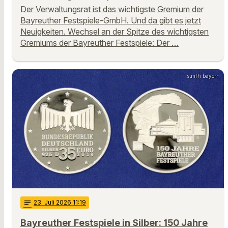
Der Verwaltungsrat ist das wichtigste Gremium der
Bayreuther Festspiele-GmbH. Und da gibt es jetzt
Neuigkeiten. Wechsel an der Spitze des wichtigsten
Gremiums der Bayreuther Festspiele: Der …
stmfh bayern
notes
23
. Juli 2026 11:19
Bayreuther Festspiele in Silber: 150 Jahre