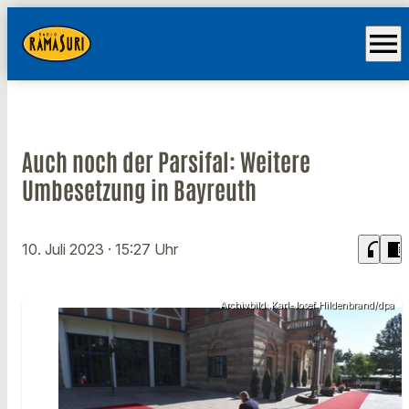
menu
Auch noch der Parsifal: Weitere
Umbesetzung in Bayreuth
headphones
chrome_reader_mode
10. Juli 2023
· 15:27 Uhr
Archivbild: Karl-Josef Hildenbrand/dpa