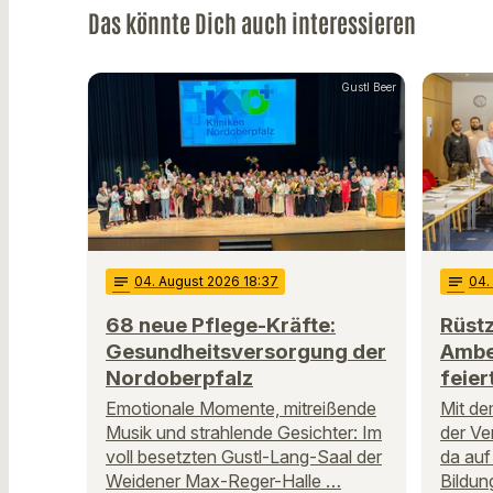
Das könnte Dich auch interessieren
Gustl Beer
notes
04
. August 2026 18:37
notes
04
.
68 neue Pflege-Kräfte:
Rüstz
Gesundheitsversorgung der
Ambe
Nordoberpfalz
feier
Emotionale Momente, mitreißende
Mit de
Musik und strahlende Gesichter: Im
der Ve
voll besetzten Gustl-Lang-Saal der
da auf
Weidener Max-Reger-Halle …
Bildun