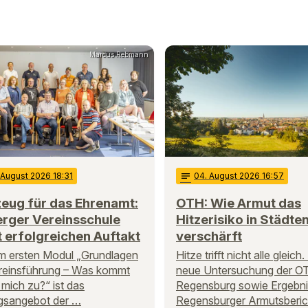
Marcus Rebmann
 August 2026 18:31
notes
04
. August 2026 16:57
eug für das Ehrenamt:
OTH: Wie Armut das
rger Vereinsschule
Hitzerisiko in Städte
t erfolgreichen Auftakt
verschärft
m ersten Modul „Grundlagen
Hitze trifft nicht alle gleich.
reinsführung – Was kommt
neue Untersuchung der O
 mich zu?“ ist das
Regensburg sowie Ergebni
gsangebot der …
Regensburger Armutsberic