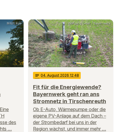
Mitch Rue
Wolfgang Geyer / Bayernwerk
notes
04
. August 2026 12:48
Fit für die Energiewende?
n
Bayernwerk geht ran ans
Stromnetz in Tirschenreuth
 Eine
Ob E-Auto, Wärmepumpe oder die
TH
eigene PV-Anlage auf dem Dach –
sse des
der Strombedarf bei uns in der
hts …
Region wächst, und immer mehr …