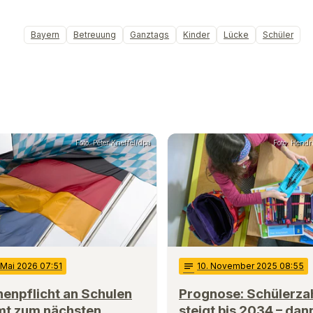
Bayern
Betreuung
Ganztags
Kinder
Lücke
Schüler
Foto: Peter Kneffel/dpa
Foto: Hendr
 Mai 2026 07:51
notes
10
. November 2025 08:55
enpflicht an Schulen
Prognose: Schülerza
t zum nächsten
steigt bis 2034 – dan