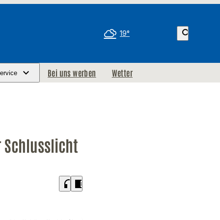
search
19°
Bei uns werben
Wetter
ervice
 Schlusslicht
headphones
chrome_reader_mode