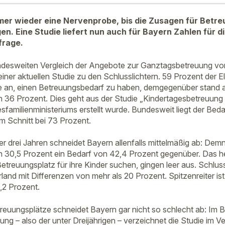
immer wieder eine Nervenprobe, bis die Zusagen für Betr
n. Eine Studie liefert nun auch für Bayern Zahlen für 
frage.
ndesweiten Vergleich der Angebote zur Ganztagsbetreuung vo
ner aktuellen Studie zu den Schlusslichtern. 59 Prozent der El
 an, einen Betreuungsbedarf zu haben, demgegenüber stand a
36 Prozent. Dies geht aus der Studie „Kindertagesbetreuung 
familienministeriums erstellt wurde. Bundesweit liegt der Beda
 Schnitt bei 73 Prozent.
r drei Jahren schneidet Bayern allenfalls mittelmäßig ab: Demn
30,5 Prozent ein Bedarf von 42,4 Prozent gegenüber. Das hei
Betreuungsplatz für ihre Kinder suchen, gingen leer aus. Schlussl
and mit Differenzen von mehr als 20 Prozent. Spitzenreiter ist
,2 Prozent.
euungsplätze schneidet Bayern gar nicht so schlecht ab: Im B
ung – also der unter Dreijährigen – verzeichnet die Studie im Ve