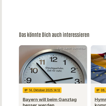
Das könnte Dich auch interessieren
Foto: Soeren Stache/dpa
notes
14
. Oktober 2025 14:12
notes
06
.
Bayern will beim Ganztag
Hymn
besser werden
komm