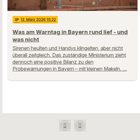
notes
12
. März 2026 15:22
Was am Warntag in Bayern rund lief - und
was nicht
Sirenen heulten und Handys klingelten, aber nicht
überall zeitgleich. Das zuständige Ministerium zieht
dennoch eine positive Bilanz zu den
Probewarnungen in Bayern – mit kleinen Makeln. …