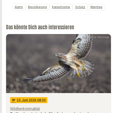
Alarm
Bevölkerung
Katastrophe
Schutz
Warntag
Das könnte Dich auch interessieren
Foto: Patrick Pleul/dpa
notes
23
. Juni 2026 08:05
Wildtierkriminalität