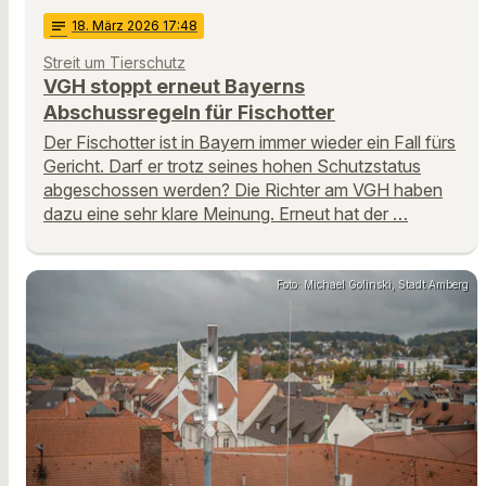
notes
18
. März 2026 17:48
Streit um Tierschutz
VGH stoppt erneut Bayerns
Abschussregeln für Fischotter
Der Fischotter ist in Bayern immer wieder ein Fall fürs
Gericht. Darf er trotz seines hohen Schutzstatus
abgeschossen werden? Die Richter am VGH haben
dazu eine sehr klare Meinung. Erneut hat der …
Foto: Michael Golinski, Stadt Amberg