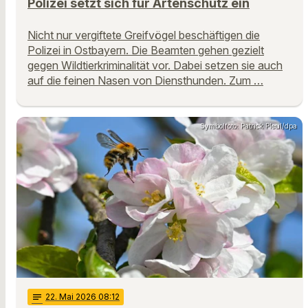
Polizei setzt sich für Artenschutz ein
Nicht nur vergiftete Greifvögel beschäftigen die
Polizei in Ostbayern. Die Beamten gehen gezielt
gegen Wildtierkriminalität vor. Dabei setzen sie auch
auf die feinen Nasen von Diensthunden. Zum …
Symbolfoto: Patrick Pleul/dpa
notes
22
. Mai 2026 08:12