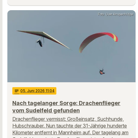
Foto: Uwe Anspach/dpa
notes
05
. Juni 2026 11:04
Nach tagelanger Sorge: Drachenflieger
vom Sudelfeld gefunden
Drachenflieger vermisst: Großeinsatz, Suchhunde,
Hubschrauber. Nun tauchte der 31-Jährige hunderte
Kilometer entfernt in Mannheim auf. Der tagelang am