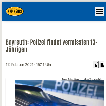
menu
Bayreuth: Polizei findet vermissten 13-
Jährigen
headphones
chrome_reader_mode
17. Februar 2021
· 15:11 Uhr
Foto: Friso Gentsch/dpa/Symbolbild