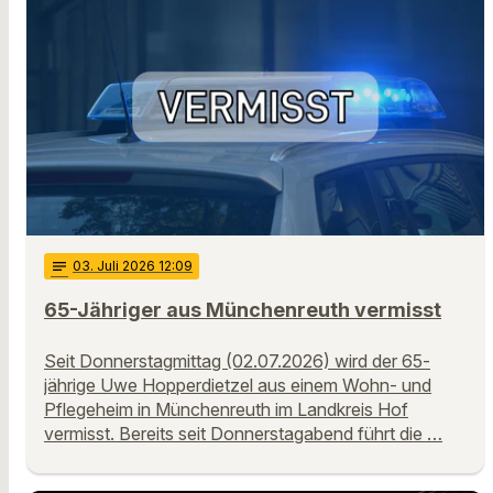
notes
03
. Juli 2026 12:09
65-Jähriger aus Münchenreuth vermisst
Seit Donnerstagmittag (02.07.2026) wird der 65-
jährige Uwe Hopperdietzel aus einem Wohn- und
Pflegeheim in Münchenreuth im Landkreis Hof
vermisst. Bereits seit Donnerstagabend führt die …