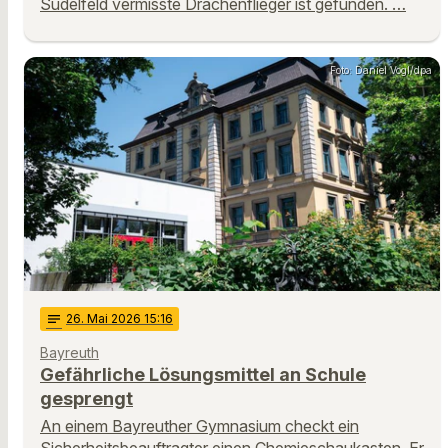
Sudelfeld vermisste Drachenflieger ist gefunden. …
Foto: Daniel Vogl/dpa
notes
26
. Mai 2026 15:16
Bayreuth
Gefährliche Lösungsmittel an Schule
gesprengt
An einem Bayreuther Gymnasium checkt ein
Sicherheitsbeauftragter einen Chemieschaukasten. Er