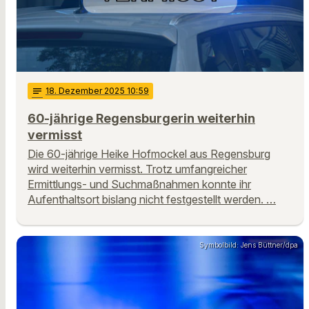
notes
18
. Dezember 2025 10:59
60-jährige Regensburgerin weiterhin
vermisst
Die 60-jährige Heike Hofmockel aus Regensburg
wird weiterhin vermisst. Trotz umfangreicher
Ermittlungs- und Suchmaßnahmen konnte ihr
Aufenthaltsort bislang nicht festgestellt werden. …
Symbolbild: Jens Büttner/dpa