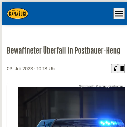
menu
Bewaffneter Überfall in Postbauer-Heng
headphones
chrome_reader_mode
03. Juli 2023
· 10:18 Uhr
Symbolfoto: Pixabay, pexels.com