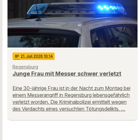
notes
21
. Juli 2026 10:14
Regensburg
Junge Frau mit Messer schwer verletzt
Eine 30-jährige Frau ist in der Nacht zum Montag bei
einem Messerangriff in Regensburg lebensgefährlich
verletzt worden. Die Kriminalpolizei ermittelt wegen
des Verdachts eines versuchten Tötungsdelikts. …