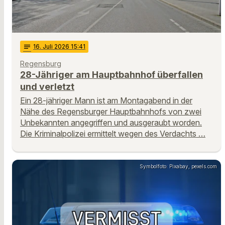
notes
16
. Juli 2026 15:41
Regensburg
28-Jähriger am Hauptbahnhof überfallen
und verletzt
Ein 28-jähriger Mann ist am Montagabend in der
Nähe des Regensburger Hauptbahnhofs von zwei
Unbekannten angegriffen und ausgeraubt worden.
Die Kriminalpolizei ermittelt wegen des Verdachts …
Symbolfoto: Pixabay, pexels.com