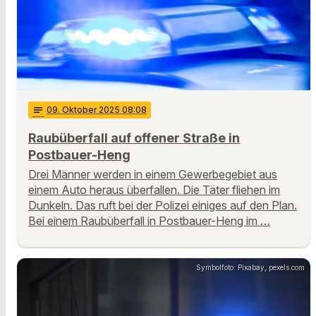
notes
09
. Oktober 2025 08:08
Raubüberfall auf offener Straße in
Postbauer-Heng
Drei Männer werden in einem Gewerbegebiet aus
einem Auto heraus überfallen. Die Täter fliehen im
Dunkeln. Das ruft bei der Polizei einiges auf den Plan.
Bei einem Raubüberfall in Postbauer-Heng im …
Symbolfoto: Pixabay, pexels.com