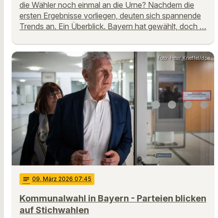
die Wähler noch einmal an die Urne? Nachdem die
ersten Ergebnisse vorliegen, deuten sich spannende
Trends an. Ein Überblick. Bayern hat gewählt, doch …
Foto: Peter Kneffel/dpa
notes
09
. März 2026 07:45
Kommunalwahl in Bayern - Parteien blicken
auf Stichwahlen