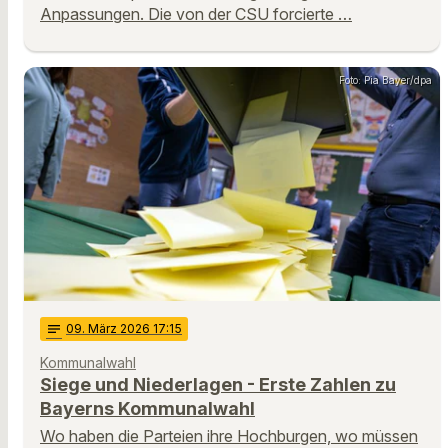
Anpassungen. Die von der CSU forcierte …
Foto: Pia Bayer/dpa
notes
09
. März 2026 17:15
Kommunalwahl
Siege und Niederlagen - Erste Zahlen zu
Bayerns Kommunalwahl
Wo haben die Parteien ihre Hochburgen, wo müssen