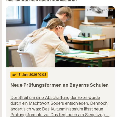
Foto: Silas Stein/dpa
notes
18
. Juni 2026 10:03
Neue Prüfungsformen an Bayerns Schulen
Der Streit um eine Abschaffung der Exen wurde
durch ein Machtwort Söders entschieden. Dennoch
ändert sich was: Das Kultusministerium lässt neue
Prüfungsformate zu. Das liegt auch am Siegeszug …