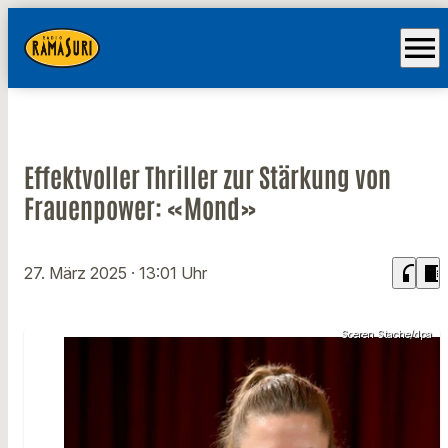
menu
Effektvoller Thriller zur Stärkung von
Frauenpower: «Mond»
headphones
chrome_reader_mode
27. März 2025
· 13:01 Uhr
Soeren Stache/dpa