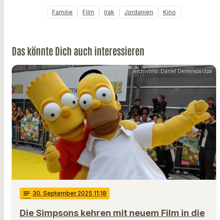
Familie
Film
Irak
Jordanien
Kino
Das könnte Dich auch interessieren
Archivbild: Daniel Deme/epa/dpa
notes
30
. September 2025 11:18
Die Simpsons kehren mit neuem Film in die