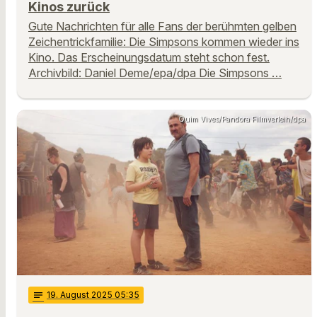
Kinos zurück
Gute Nachrichten für alle Fans der berühmten gelben
Zeichentrickfamilie: Die Simpsons kommen wieder ins
Kino. Das Erscheinungsdatum steht schon fest.
Archivbild: Daniel Deme/epa/dpa Die Simpsons …
Quim Vives/Pandora Filmverleih/dpa
notes
19
. August 2025 05:35