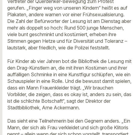
Vertreter der Querdenker-Bewegung zum Protest
gerufen. „Finger weg von unseren Kindern“ heißt es auf
Plakaten, andere warnen vor einer Frühsexualisierung.
Die Zahl der Befürworter der Lesung ist am Dienstag aber
mehr als doppelt so hoch: Rund 500 junge Menschen,
viele bunt geschminkt und kostümiert, erheben ihre
Stimmen gegen Hetze und für Diversität und Toleranz –
lautstark, aber friedlich, wie die Polizei feststellt.
Für Kinder ab vier Jahren bot die Bibliothek die Lesung mit
den Drag-Künstlern an, die mit ihren Kostümen und ihrer
auffälligen Schminke in eine Kunstfigur schlüpfen, wie ein
Schauspieler in eine Rolle. Und die bewusst damit spielen,
dass ein Mann Frauenkleider trägt. „Wir brauchen
Vorbilder, die zeigen, dass es okay ist, anders zu sein, das
ist die schlichte Botschaft“, sagt der Direktor der
Stadtbibliothek, Arne Ackermann.
Das sieht eine Teilnehmerin bei den Gegnern anders. „Ein
Mann, der sich als Frau verkleidet und sich große Klitoris
nennt – allein wenn der sich schon vorstellt, transportiert