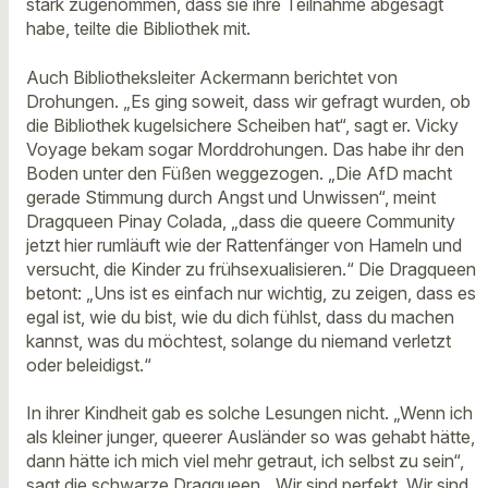
stark zugenommen, dass sie ihre Teilnahme abgesagt
habe, teilte die Bibliothek mit.
Auch Bibliotheksleiter Ackermann berichtet von
Drohungen. „Es ging soweit, dass wir gefragt wurden, ob
die Bibliothek kugelsichere Scheiben hat“, sagt er. Vicky
Voyage bekam sogar Morddrohungen. Das habe ihr den
Boden unter den Füßen weggezogen. „Die AfD macht
gerade Stimmung durch Angst und Unwissen“, meint
Dragqueen Pinay Colada, „dass die queere Community
jetzt hier rumläuft wie der Rattenfänger von Hameln und
versucht, die Kinder zu frühsexualisieren.“ Die Dragqueen
betont: „Uns ist es einfach nur wichtig, zu zeigen, dass es
egal ist, wie du bist, wie du dich fühlst, dass du machen
kannst, was du möchtest, solange du niemand verletzt
oder beleidigst.“
In ihrer Kindheit gab es solche Lesungen nicht. „Wenn ich
als kleiner junger, queerer Ausländer so was gehabt hätte,
dann hätte ich mich viel mehr getraut, ich selbst zu sein“,
sagt die schwarze Dragqueen. „Wir sind perfekt. Wir sind