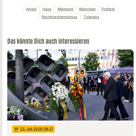
Angst
Hass
Meinung
München
Protest
Rechtsextremismus
Toleranz
Das könnte Dich auch interessieren
Foto: Sven Hoppe/dpa
notes
23
. Juli 2026 08:21