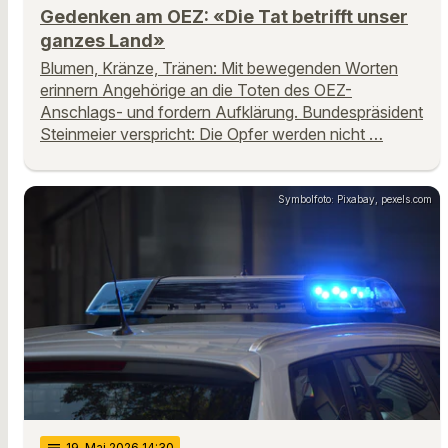
Gedenken am OEZ: «Die Tat betrifft unser
ganzes Land»
Blumen, Kränze, Tränen: Mit bewegenden Worten
erinnern Angehörige an die Toten des OEZ-
Anschlags- und fordern Aufklärung. Bundespräsident
Steinmeier verspricht: Die Opfer werden nicht …
Symbolfoto: Pixabay, pexels.com
19
. Mai 2026 14:30