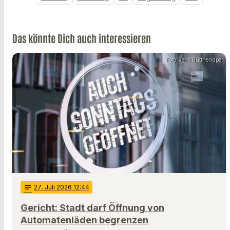
Das könnte Dich auch interessieren
Foto: Jens Büttner/dpa
notes
27
. Juli 2026 12:44
Gericht: Stadt darf Öffnung von
Automatenläden begrenzen