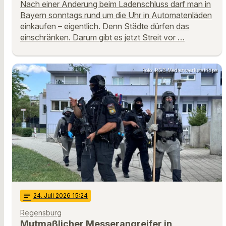
Nach einer Änderung beim Ladenschluss darf man in
Bayern sonntags rund um die Uhr in Automatenläden
einkaufen – eigentlich. Denn Städte dürfen das
einschränken. Darum gibt es jetzt Streit vor …
Foto: RGB Medienwerkstatt/dpa
notes
24
. Juli 2026 15:24
Regensburg
Mutmaßlicher Messerangreifer in