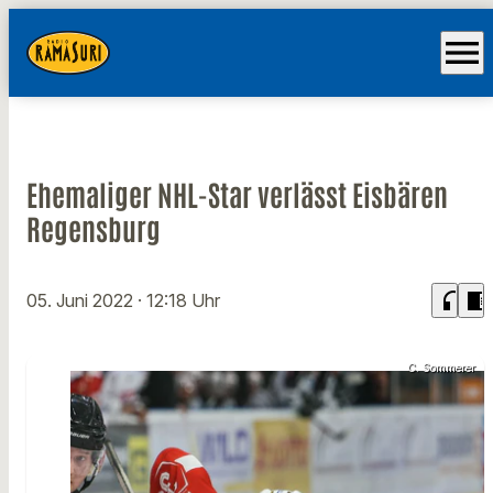
menu
Ehemaliger NHL-Star verlässt Eisbären
Regensburg
headphones
chrome_reader_mode
05. Juni 2022
· 12:18 Uhr
C. Sommerer