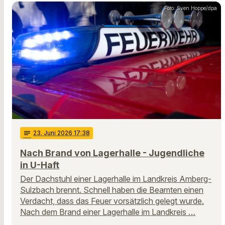
Foto: Sven Hoppe/dpa
notes
23
. Juni 2026 17:38
Nach Brand von Lagerhalle - Jugendliche
in U-Haft
Der Dachstuhl einer Lagerhalle im Landkreis Amberg-
Sulzbach brennt. Schnell haben die Beamten einen
Verdacht, dass das Feuer vorsätzlich gelegt wurde.
Nach dem Brand einer Lagerhalle im Landkreis …