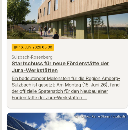
notes
16
. Juni 2026 05:30
Sulzbach-Rosenberg
Startschuss für neue Förderstätte der
Jura-Werkstätten
Ein bedeutender Meilenstein für die Region Amberg-
Sulzbach ist gesetzt: Am Montag (15. Juni 26), fand
der offizielle Spatenstich für den Neubau einer
Förderstätte der Jura-Werkstätten …
Symbolfoto: RainerSturm / pixelio.de