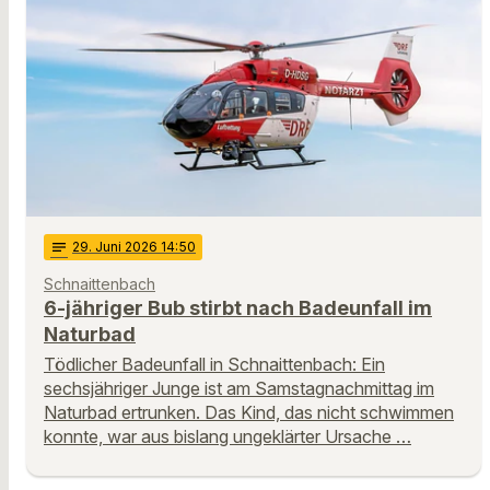
notes
29
. Juni 2026 14:50
Schnaittenbach
6-jähriger Bub stirbt nach Badeunfall im
Naturbad
Tödlicher Badeunfall in Schnaittenbach: Ein
sechsjähriger Junge ist am Samstagnachmittag im
Naturbad ertrunken. Das Kind, das nicht schwimmen
konnte, war aus bislang ungeklärter Ursache …