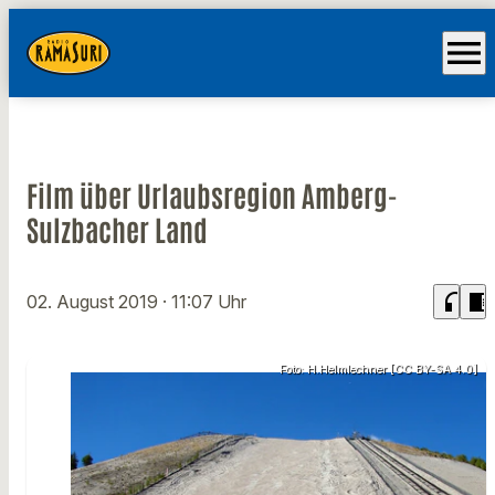
menu
Film über Urlaubsregion Amberg-
Sulzbacher Land
headphones
chrome_reader_mode
02. August 2019
· 11:07 Uhr
Foto: H.Helmlechner [CC BY-SA 4.0]