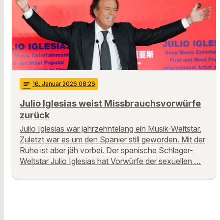
notes
16
. Januar 2026 08:26
Julio Iglesias weist Missbrauchsvorwürfe
zurück
Julio Iglesias war jahrzehntelang ein Musik-Weltstar.
Zuletzt war es um den Spanier still geworden. Mit der
Ruhe ist aber jäh vorbei. Der spanische Schlager-
Weltstar Julio Iglesias hat Vorwürfe der sexuellen …