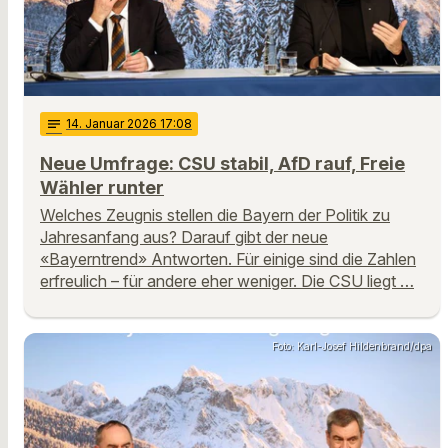
notes
14
. Januar 2026 17:08
Neue Umfrage: CSU stabil, AfD rauf, Freie
Wähler runter
Welches Zeugnis stellen die Bayern der Politik zu
Jahresanfang aus? Darauf gibt der neue
«Bayerntrend» Antworten. Für einige sind die Zahlen
erfreulich – für andere eher weniger. Die CSU liegt …
Foto: Karl-Josef Hildenbrand/dpa