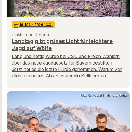
notes
19
. März 2026 13:01
Umstrittene Reform
Landtag gibt grünes Licht für leichtere
Jagd auf Wölfe
Lang und heftig wurde bei CSU und Freien Wählern
über das neue Jagdgesetz für Bayern gestritten.
Jetzt hat es die letzte Hürde genommen. Warum vor
allem die neuen Abschussregeln Kritik ernten. …
Foto: Karl-Josef Hildenbrand/dpa