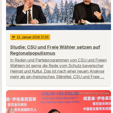
notes
22
. Januar 2026 17:05
Studie: CSU und Freie Wähler setzen auf
Regionalpopulismus
In Reden und Parteiprogrammen von CSU und Freien
Wählern ist gerne die Rede vom Schutz bayerischer
Heimat und Kultur. Das ist nach einer neuen Analyse
mehr als ein rhetorisches Stilmittel. CSU und Freie …
Foto: How Hwee Young/EPA/dpa