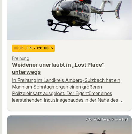
notes
15
. Juni 2026 10:35
Freihung
Weidener unerlaubt in „Lost Place“
unterwegs
In Freihung im Landkreis Amberg-Sulzbach hat ein
Mann am Sonntagmorgen einen größeren
Polizeieinsatz ausgelöst. Der Eigentümer eines
leerstehenden Industriegebäudes in der Nähe des …
Foto: POM Trenz, PI Auerbach