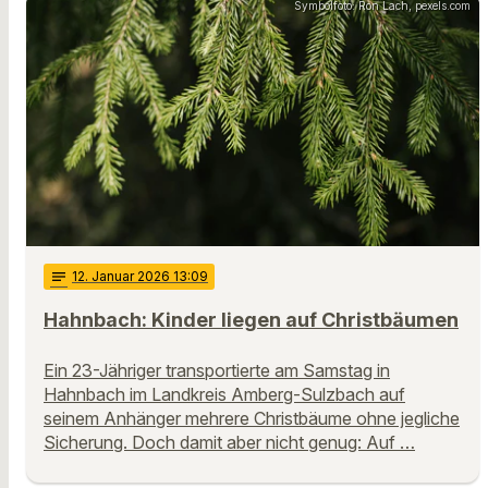
Symbolfoto: Ron Lach, pexels.com
notes
12
. Januar 2026 13:09
Hahnbach: Kinder liegen auf Christbäumen
Ein 23-Jähriger transportierte am Samstag in
Hahnbach im Landkreis Amberg-Sulzbach auf
seinem Anhänger mehrere Christbäume ohne jegliche
Sicherung. Doch damit aber nicht genug: Auf …