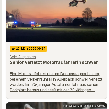
notes
20
. März 2026 09:37
Beim Ausparken
Senior verletzt Motorradfahrerin schwer
Eine Motorradfahrerin ist am Donnerstagnachmittag
bei einem Verkehrsunfall in Auerbach schwer verletzt
worden. Ein 75-jähriger Autofahrer fuhr aus seinem
Parkplatz heraus und stieß mit der 39-Jährigen …
Symbolfoto: Markus Walti, pixelio.de