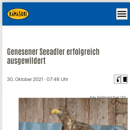
menu
Genesener Seeadler erfolgreich
ausgewildert
headphones
chrome_reader_mode
30. Oktober 2021
· 07:48 Uhr
Foto: Ferdinand Baer LBV