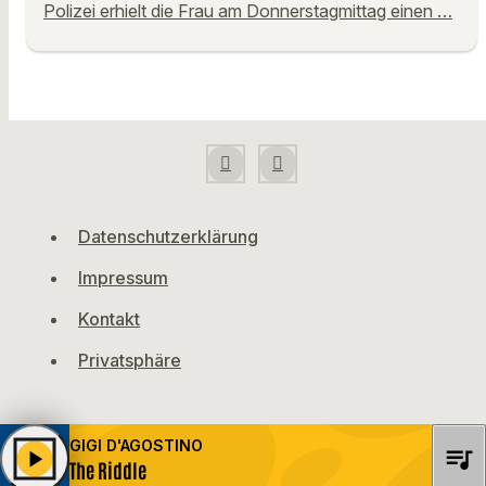
Polizei erhielt die Frau am Donnerstagmittag einen …
Datenschutzerklärung
Impressum
Kontakt
Privatsphäre
GIGI D'AGOSTINO
queue_music
play_arrow
The Riddle