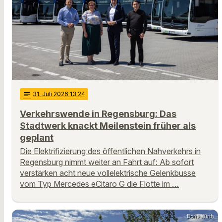
notes
31
. Juli 2026 13:24
Verkehrswende in Regensburg: Das
Stadtwerk knackt Meilenstein früher als
geplant
Die Elektrifizierung des öffentlichen Nahverkehrs in
Regensburg nimmt weiter an Fahrt auf: Ab sofort
verstärken acht neue vollelektrische Gelenkbusse
vom Typ Mercedes eCitaro G die Flotte im …
Doris Wirth