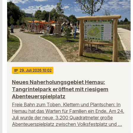
notes
29
. Juli 2026 10:02
Neues Naherholungsgebiet Hemau:
Tangrintelpark eröffnet mit riesigem
Abenteuerspielplatz
Freie Bahn zum Toben, Klettern und Plantschen: In
Hemau hat das Warten für Familien ein Ende. Am 24.
Juli wurde der neue, 3.200 Quadratmeter große
Abenteuerspielplatz zwischen Volksfestplatz und …