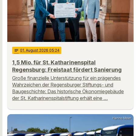
notes
01
. August 2026 05:24
1,5 Mio. für St. Katharinenspital
Regensburg: Freistaat fördert Sanierung
Große finanzielle Unterstützung für ein prägendes
Wahrzeichen der Regensburger Stiftungs- und
Baugeschichte: Das historische Ökonomiegebäude
der St. Katharinenspitalstiftung erhält eine …
Hanno Meier