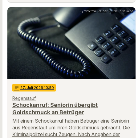
Symbolfoto: Rainer Sturm, pixelio.de
notes
27
. Juli 2026 10:50
Regenstauf
Schockanruf: Seniorin übergibt
Goldschmuck an Betrüger
Mit einem Schockanruf haben Betrüger eine Seniorin
aus Regenstauf um ihren Goldschmuck gebracht. Die
Kriminalpolizei sucht Zeugen. Nach Angaben der