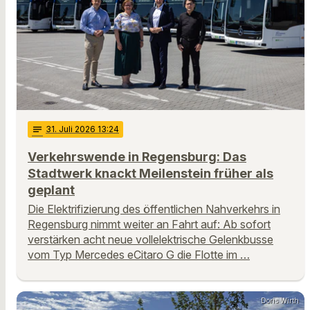
notes
31
. Juli 2026 13:24
Verkehrswende in Regensburg: Das
Stadtwerk knackt Meilenstein früher als
geplant
Die Elektrifizierung des öffentlichen Nahverkehrs in
Regensburg nimmt weiter an Fahrt auf: Ab sofort
verstärken acht neue vollelektrische Gelenkbusse
vom Typ Mercedes eCitaro G die Flotte im …
Doris Wirth