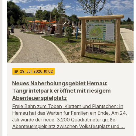
notes
29
. Juli 2026 10:02
Neues Naherholungsgebiet Hemau:
Tangrintelpark eröffnet mit riesigem
Abenteuerspielplatz
Freie Bahn zum Toben, Klettern und Plantschen: In
Hemau hat das Warten für Familien ein Ende. Am 24.
Juli wurde der neue, 3.200 Quadratmeter große
Abenteuerspielplatz zwischen Volksfestplatz und …