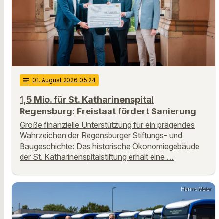
notes
01
. August 2026 05:24
1,5 Mio. für St. Katharinenspital
Regensburg: Freistaat fördert Sanierung
Große finanzielle Unterstützung für ein prägendes
Wahrzeichen der Regensburger Stiftungs- und
Baugeschichte: Das historische Ökonomiegebäude
der St. Katharinenspitalstiftung erhält eine …
Hanno Meier