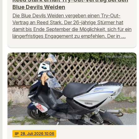
Blue Devils Weiden
Die Blue Devils Weiden vergeben einen Try-Out-
Vertrag an Reed Stark. Der 26-jährige Stürmer hat
damit bis Ende September die Möglichkeit, sich für ein
längerfristiges Engagement zu empfehlen. Der in …
Foto: Polizei Weiden
notes
28
. Juli 2026 10:06