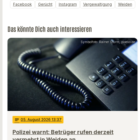
Facebook
Gerücht
Instagram
Vergewaltigung
Weiden
Das könnte Dich auch interessieren
Symbolfoto: Rainer Sturm, pixelio.de
notes
05
. August 2026 13:37
Polizei warnt: Betrüger rufen derzeit
vermehrt in Weiden an