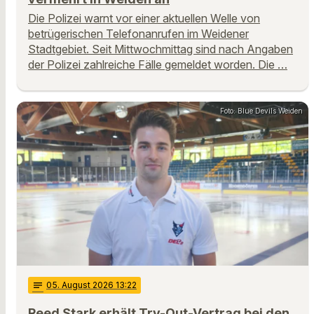
Die Polizei warnt vor einer aktuellen Welle von
betrügerischen Telefonanrufen im Weidener
Stadtgebiet. Seit Mittwochmittag sind nach Angaben
der Polizei zahlreiche Fälle gemeldet worden. Die …
Foto: Blue Devils Weiden
notes
05
. August 2026 13:22
Reed Stark erhält Try-Out-Vertrag bei den