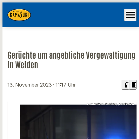
menu
Gerüchte um angebliche Vergewaltigung
in Weiden
headphones
chrome_reader_mode
13. November 2023
· 11:17 Uhr
Symbolfoto: Pixabay, pexels.com