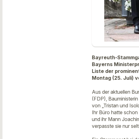
Bayreuth-Stammgas
Bayerns Ministerp
Liste der promine
Montag (25. Juli) v
Aus der aktuellen B
(FDP), Bauministerin
von „Tristan und Isol
Ihr Büro hatte schon 
und ihr Mann Joachi
verpasste sie nur sel