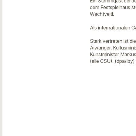
Ein Stammgast bei de
dem Festspielhaus st
Wachtveitl.
Als internationalen 
Stark vertreten ist 
Aiwanger, Kultusmini
Kunstminister Markus
(alle CSU). (dpa/lby)