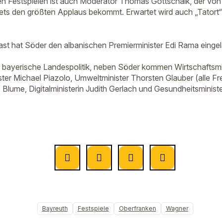
n Festspielen ist auch Moderator Thomas Gottschalk, der von
ets den größten Applaus bekommt. Erwartet wird auch „Tatort
Gast hat Söder den albanischen Premierminister Edi Rama einge
die bayerische Landespolitik, neben Söder kommen Wirtschaftsmi
ster Michael Piazolo, Umweltminister Thorsten Glauber (alle Fr
 Blume, Digitalministerin Judith Gerlach und Gesundheitsminist
Bayreuth
Festspiele
Oberfranken
Wagner