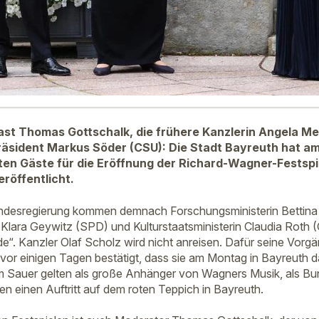
t Thomas Gottschalk, die frühere Kanzlerin Angela Merk
räsident Markus Söder (CSU): Die Stadt Bayreuth hat a
nten Gäste für die Eröffnung der Richard-Wagner-Fests
eröffentlicht.
undesregierung kommen demnach Forschungsministerin Bettina
 Klara Geywitz (SPD) und Kulturstaatsministerin Claudia Roth 
de“. Kanzler Olaf Scholz wird nicht anreisen. Dafür seine Vorg
vor einigen Tagen bestätigt, dass sie am Montag in Bayreuth da
m Sauer gelten als große Anhänger von Wagners Musik, als Bu
ten einen Auftritt auf dem roten Teppich in Bayreuth.