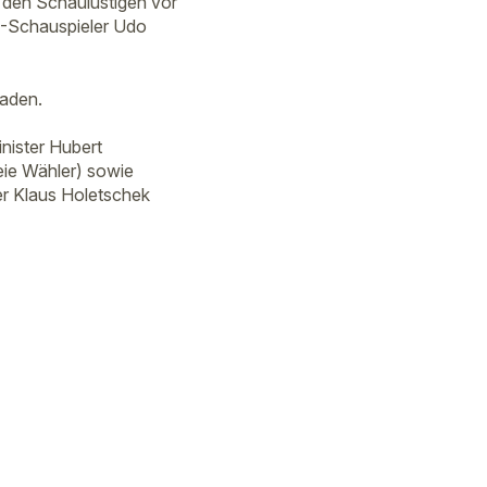
 den Schaulustigen vor
“-Schauspieler Udo
laden.
nister Hubert
eie Wähler) sowie
er Klaus Holetschek