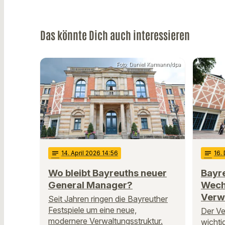
Das könnte Dich auch interessieren
Foto: Daniel Karmann/dpa
notes
14
. April 2026 14:56
notes
16
.
Wo bleibt Bayreuths neuer
Bayre
General Manager?
Wech
Verw
Seit Jahren ringen die Bayreuther
Festspiele um eine neue,
Der Ve
modernere Verwaltungsstruktur.
wichti