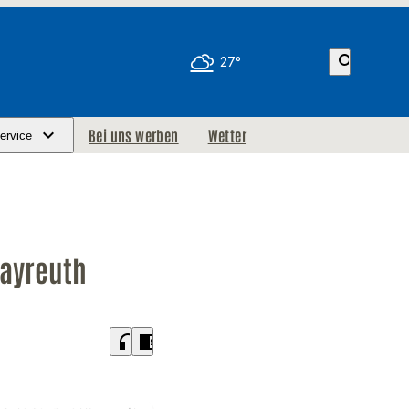
search
27°
Bei uns werben
Wetter
ervice
Bayreuth
headphones
chrome_reader_mode