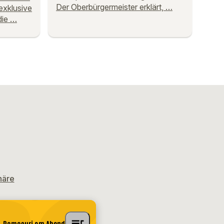
Der Oberbürgermeister erklärt, …
exklusive
die …
häre