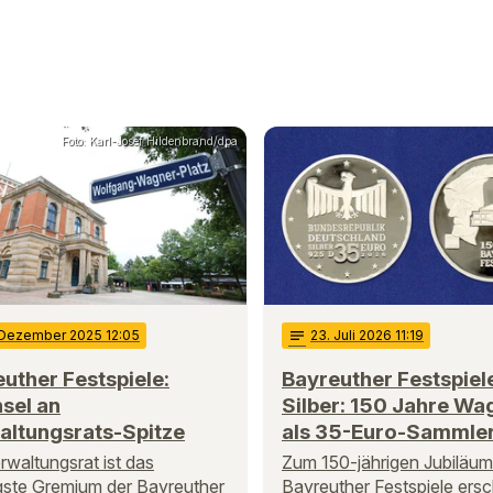
Foto: Karl-Josef Hildenbrand/dpa
 Dezember 2025 12:05
notes
23
. Juli 2026 11:19
uther Festspiele:
Bayreuther Festspiele
sel an
Silber: 150 Jahre Wa
altungsrats-Spitze
als 35-Euro-Sammle
rwaltungsrat ist das
Zum 150-jährigen Jubiläum
gste Gremium der Bayreuther
Bayreuther Festspiele ers