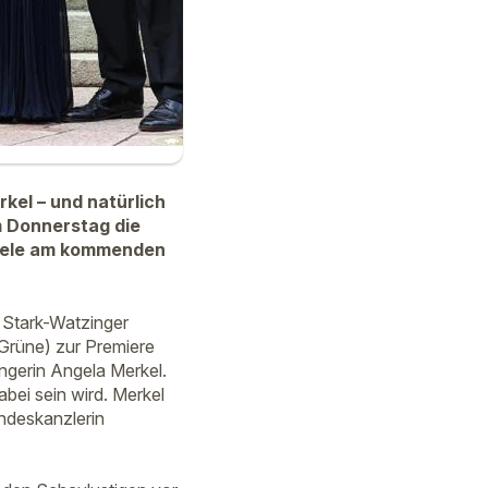
el – und natürlich
m Donnerstag die
piele am kommenden
 Stark-Watzinger
(Grüne) zur Premiere
ängerin Angela Merkel.
bei sein wird. Merkel
ndeskanzlerin