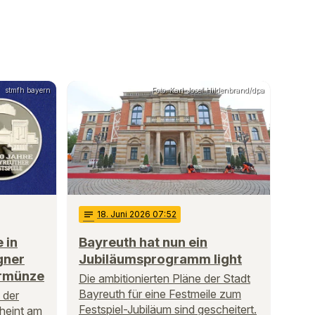
stmfh bayern
Foto: Karl-Josef Hildenbrand/dpa
notes
18
. Juni 2026 07:52
 in
Bayreuth hat nun ein
gner
Jubiläumsprogramm light
rmünze
Die ambitionierten Pläne der Stadt
Bayreuth für eine Festmeile zum
 der
Festspiel-Jubiläum sind gescheitert.
cheint am