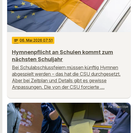
notes
06
. Mai 2026 07:51
Hymnenpflicht an Schulen kommt zum
nächsten Schuljahr
Bei Schulabschlussfeiern müssen künftig Hymnen
abgespielt werden – das hat die CSU durchgesetzt.
Aber bei Zeitplan und Details gibt es gewisse
Anpassungen. Die von der CSU forcierte …
Foto: Pia Bayer/dpa