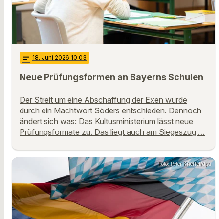
notes
18
. Juni 2026 10:03
Neue Prüfungsformen an Bayerns Schulen
Der Streit um eine Abschaffung der Exen wurde
durch ein Machtwort Söders entschieden. Dennoch
ändert sich was: Das Kultusministerium lässt neue
Prüfungsformate zu. Das liegt auch am Siegeszug …
Foto: Peter Kneffel/dpa