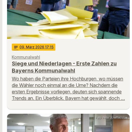
notes
09
. März 2026 17:15
Kommunalwahl
Siege und Niederlagen - Erste Zahlen zu
Bayerns Kommunalwahl
Wo haben die Parteien ihre Hochburgen, wo müssen
die Wähler noch einmal an die Urne? Nachdem die
ersten Ergebnisse vorliegen, deuten sich spannende
Trends an. Ein Überblick. Bayern hat gewählt, doch …
Foto: Peter Kneffel/dpa