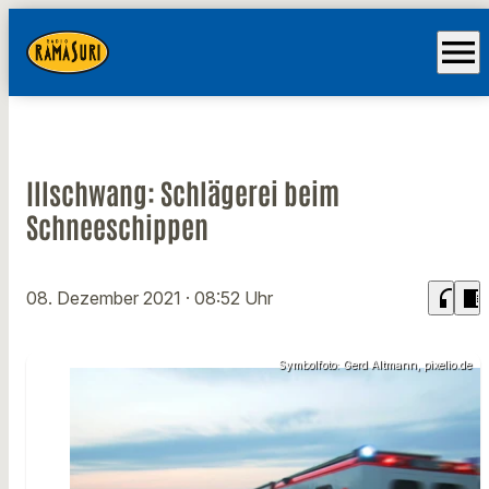
menu
Illschwang: Schlägerei beim
Schneeschippen
headphones
chrome_reader_mode
08. Dezember 2021
· 08:52 Uhr
Symbolfoto: Gerd Altmann, pixelio.de