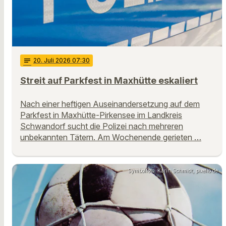
notes
20
. Juli 2026 07:30
Streit auf Parkfest in Maxhütte eskaliert
Nach einer heftigen Auseinandersetzung auf dem
Parkfest in Maxhütte-Pirkensee im Landkreis
Schwandorf sucht die Polizei nach mehreren
unbekannten Tätern. Am Wochenende gerieten …
Symbolfoto: Karin Schmidt, pixelio.de