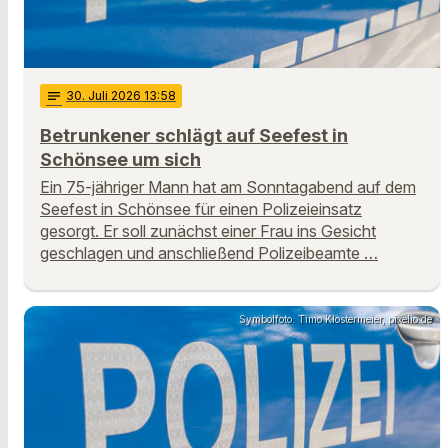
notes
30
. Juli 2026 13:58
Betrunkener schlägt auf Seefest in
Schönsee um sich
Ein 75-jähriger Mann hat am Sonntagabend auf dem
Seefest in Schönsee für einen Polizeieinsatz
gesorgt. Er soll zunächst einer Frau ins Gesicht
geschlagen und anschließend Polizeibeamte …
Symbolfoto: Timo Klostermeier, pixelio.de