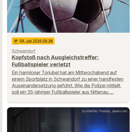
notes
09
. Juli 2026 09:38
Schwandorf
Kopfstoß nach Ausgleichstreffer:
Fußballspieler verletzt
Ein harmloser Torjubel hat am Mittwochabend auf
einem Sportplatz in Schwandorf zu einer handfesten
Auseinandersetzung geführt. Wie die Polizei mitteilt,
soll ein 35-jähriger Fußballspieler aus Nittenau …
Symbolfoto: Pixabay, pexels.com