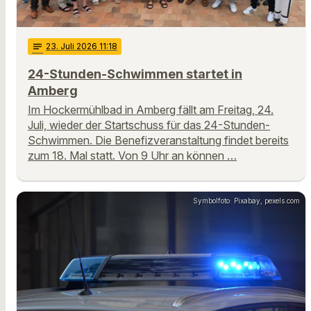
notes
23
. Juli 2026 11:18
24-Stunden-Schwimmen startet in
Amberg
Im Hockermühlbad in Amberg fällt am Freitag, 24.
Juli, wieder der Startschuss für das 24-Stunden-
Schwimmen. Die Benefizveranstaltung findet bereits
zum 18. Mal statt. Von 9 Uhr an können …
Symbolfoto: Pixabay, pexels.com