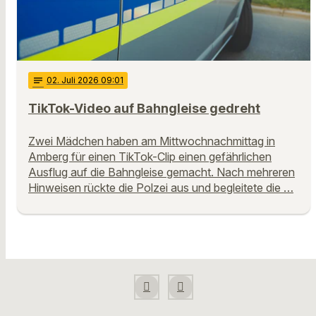
notes
02
. Juli 2026 09:01
TikTok-Video auf Bahngleise gedreht
Zwei Mädchen haben am Mittwochnachmittag in
Amberg für einen TikTok-Clip einen gefährlichen
Ausflug auf die Bahngleise gemacht. Nach mehreren
Hinweisen rückte die Polzei aus und begleitete die …