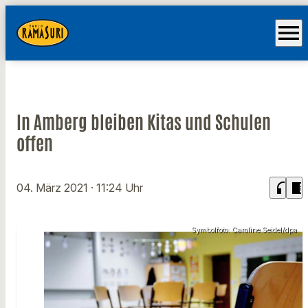
menu
In Amberg bleiben Kitas und Schulen
offen
headphones
chrome_reader_mode
04. März 2021
· 11:24 Uhr
Symbolfoto: Caroline Seidel/dpa