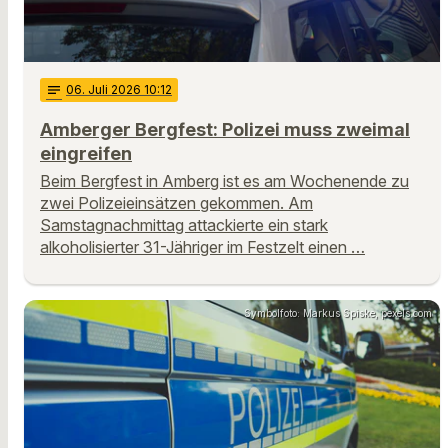
notes
06
. Juli 2026 10:12
Amberger Bergfest: Polizei muss zweimal
eingreifen
Beim Bergfest in Amberg ist es am Wochenende zu
zwei Polizeieinsätzen gekommen. Am
Samstagnachmittag attackierte ein stark
alkoholisierter 31-Jähriger im Festzelt einen …
Symbolfoto: Markus Spiske, pexels.com