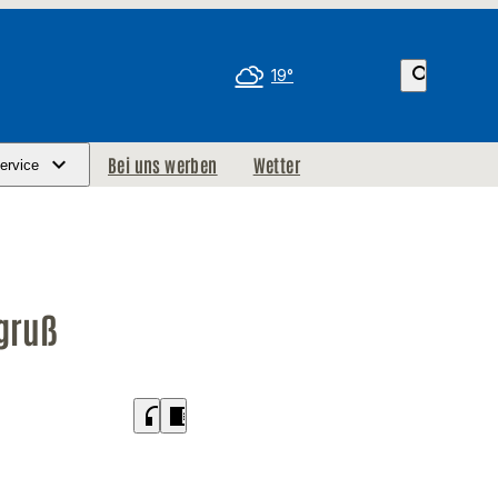
search
19°
Bei uns werben
Wetter
ervice
rgruß
headphones
chrome_reader_mode