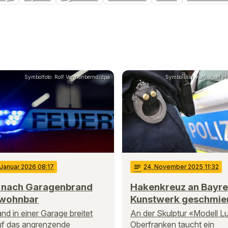
Symbolfoto: Rolf Vennenbernd/dpa
Symbolbild: Karl-Josef 
 Januar 2026 08:17
notes
24
. November 2025 11:32
 nach Garagenbrand
Hakenkreuz an Bayre
wohnbar
Kunstwerk geschmie
and in einer Garage breitet
An der Skulptur «Modell L
uf das angrenzende
Oberfranken taucht ein