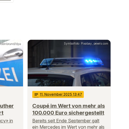
Hildenbrand/dpa
Symbolfoto: Pixabay, pexels.com
notes
11
. November 2025 13:47
uther
Coupé im Wert von mehr als
rt
100.000 Euro sichergestellt
ucy» in
Bereits seit Ende September galt
ein Mercedes im Wert von mehr als