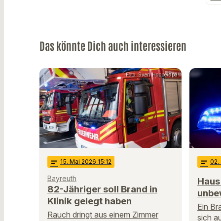
Das könnte Dich auch interessieren
Foto: Sven Hoppe/dpa
notes
15
. Mai 2026 15:12
notes
02
.
Bayreuth
Haus
82-Jähriger soll Brand in
unbe
Klinik gelegt haben
Ein Br
Rauch dringt aus einem Zimmer
sich a