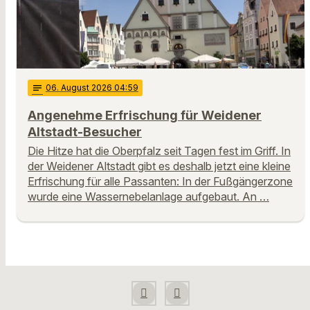
notes
06
. August 2026 04:59
Angenehme Erfrischung für Weidener
Altstadt-Besucher
Die Hitze hat die Oberpfalz seit Tagen fest im Griff. In
der Weidener Altstadt gibt es deshalb jetzt eine kleine
Erfrischung für alle Passanten: In der Fußgängerzone
wurde eine Wassernebelanlage aufgebaut. An …