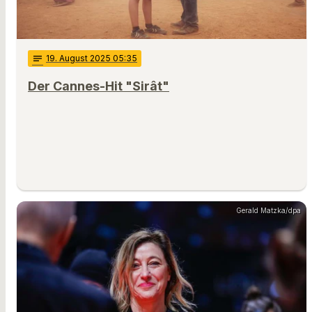
notes
19
. August 2025 05:35
Der Cannes-Hit "Sirât"
Gerald Matzka/dpa