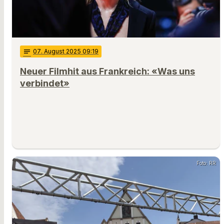
notes
07
. August 2025 09:19
Neuer Filmhit aus Frankreich: «Was uns
verbindet»
Foto: RR