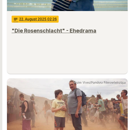
notes
22
. August 2025 02:26
"Die Rosenschlacht" - Ehedrama
Quim Vives/Pandora Filmverleih/dpa