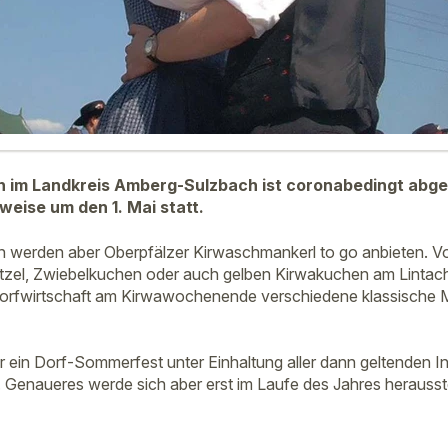
ch im Landkreis Amberg-Sulzbach ist coronabedingt abges
weise um den 1. Mai statt.
 werden aber Oberpfälzer Kirwaschmankerl to go anbieten. V
tzel, Zwiebelkuchen oder auch gelben Kirwakuchen am Lintach
orfwirtschaft am Kirwawochenende verschiedene klassische
ür ein Dorf-Sommerfest unter Einhaltung aller dann geltenden I
 Genaueres werde sich aber erst im Laufe des Jahres herausste