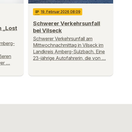
notes
19
. Februar 2026 08:09
Schwerer Verkehrsunfall
n „Lost
bei Vilseck
Schwerer Verkehrsunfall am
Amberg-
Mittwochnachmittag in Vilseck im
Landkreis Amberg-Sulzbach. Eine
ßeren
23-jährige Autofahrerin, die von …
Der …