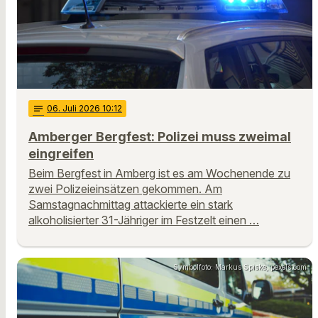
notes
06
. Juli 2026 10:12
Amberger Bergfest: Polizei muss zweimal
eingreifen
Beim Bergfest in Amberg ist es am Wochenende zu
zwei Polizeieinsätzen gekommen. Am
Samstagnachmittag attackierte ein stark
alkoholisierter 31-Jähriger im Festzelt einen …
Symbolfoto: Markus Spiske, pexels.com