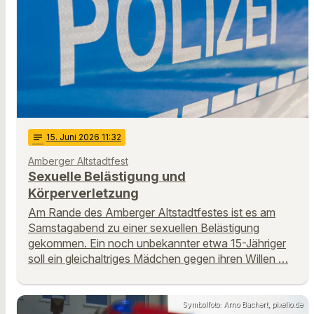
notes
15
. Juni 2026 11:32
Amberger Altstadtfest
Sexuelle Belästigung und
Körperverletzung
Am Rande des Amberger Altstadtfestes ist es am
Samstagabend zu einer sexuellen Belästigung
gekommen. Ein noch unbekannter etwa 15-Jähriger
soll ein gleichaltriges Mädchen gegen ihren Willen …
Symbolfoto: Arno Bachert, pixelio.de