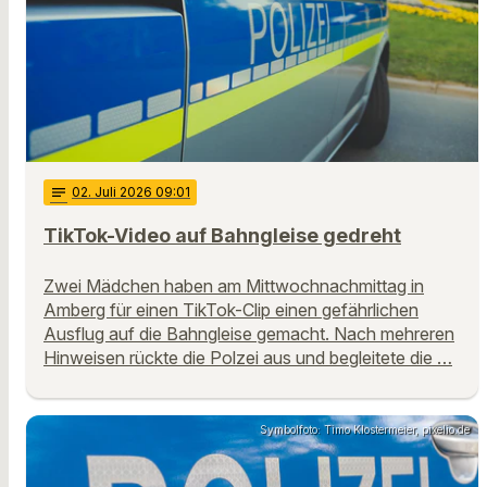
notes
02
. Juli 2026 09:01
TikTok-Video auf Bahngleise gedreht
Zwei Mädchen haben am Mittwochnachmittag in
Amberg für einen TikTok-Clip einen gefährlichen
Ausflug auf die Bahngleise gemacht. Nach mehreren
Hinweisen rückte die Polzei aus und begleitete die …
Symbolfoto: Timo Klostermeier, pixelio.de