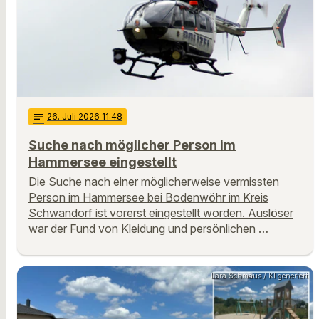
notes
26
. Juli 2026 11:48
Suche nach möglicher Person im
Hammersee eingestellt
Die Suche nach einer möglicherweise vermissten
Person im Hammersee bei Bodenwöhr im Kreis
Schwandorf ist vorerst eingestellt worden. Auslöser
war der Fund von Kleidung und persönlichen …
Lara Schmaus / KI generiert