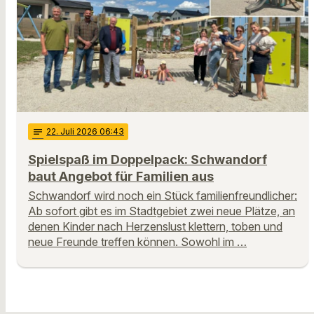
notes
22
. Juli 2026 06:43
Spielspaß im Doppelpack: Schwandorf
baut Angebot für Familien aus
Schwandorf wird noch ein Stück familienfreundlicher:
Ab sofort gibt es im Stadtgebiet zwei neue Plätze, an
denen Kinder nach Herzenslust klettern, toben und
neue Freunde treffen können. Sowohl im …