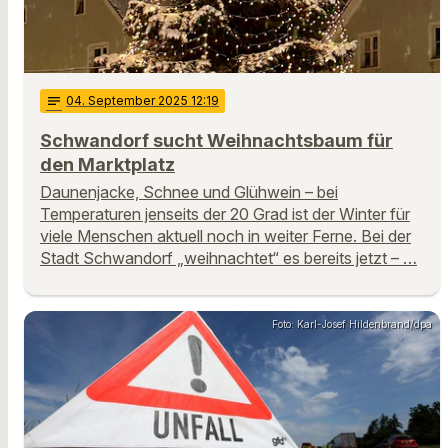
notes
04
. September 2025 12:19
Schwandorf sucht Weihnachtsbaum für
den Marktplatz
Daunenjacke, Schnee und Glühwein – bei
Temperaturen jenseits der 20 Grad ist der Winter für
viele Menschen aktuell noch in weiter Ferne. Bei der
Stadt Schwandorf „weihnachtet“ es bereits jetzt – …
Foto: Karl-Josef Hildenbrand/dpa