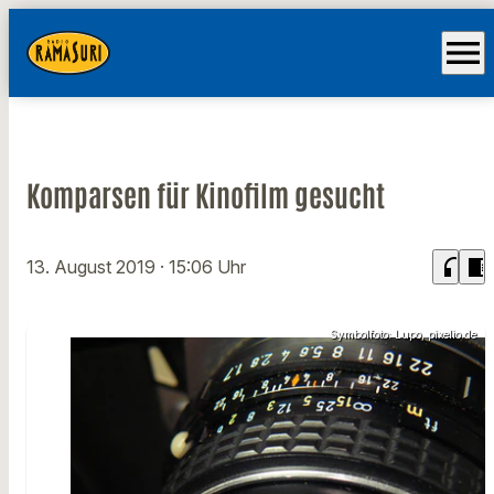
menu
Komparsen für Kinofilm gesucht
headphones
chrome_reader_mode
13. August 2019
· 15:06 Uhr
Symbolfoto: Lupo, pixelio.de