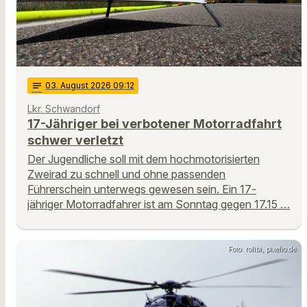
notes
03
. August 2026 09:12
Lkr. Schwandorf
17-Jähriger bei verbotener Motorradfahrt
schwer verletzt
Der Jugendliche soll mit dem hochmotorisierten
Zweirad zu schnell und ohne passenden
Führerschein unterwegs gewesen sein. Ein 17-
jähriger Motorradfahrer ist am Sonntag gegen 17.15 …
Foto: rolibi, pixelio.de