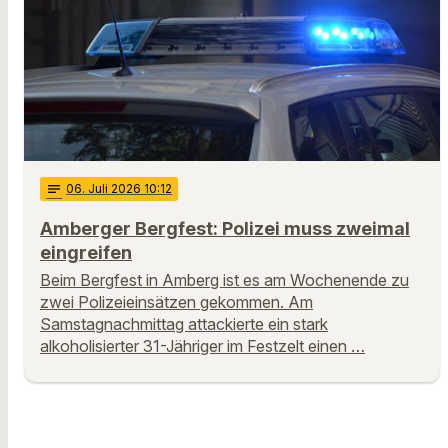
notes
06
. Juli 2026 10:12
Amberger Bergfest: Polizei muss zweimal
eingreifen
Beim Bergfest in Amberg ist es am Wochenende zu
zwei Polizeieinsätzen gekommen. Am
Samstagnachmittag attackierte ein stark
alkoholisierter 31-Jähriger im Festzelt einen …