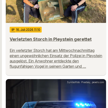
notes
16
. Juli 2026 11:10
Verletzten Storch in Pleystein gerettet
Ein verletzter Storch hat am Mittwochnachmittag
einen ungewöhnlichen Einsatz der Polizei in Pleystein
ausgelöst. Ein Anwohner entdeckte den
flugunfähigen Vogel in seinem Garten und …
Symbolfoto: Pixabay, pexels.com