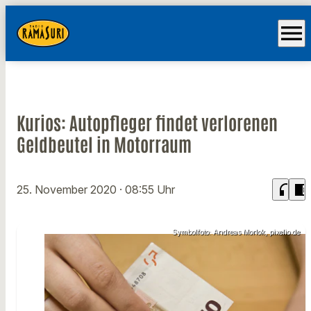
menu
Kurios: Autopfleger findet verlorenen
Geldbeutel in Motorraum
headphones
chrome_reader_mode
25. November 2020
· 08:55 Uhr
Symbolfoto: Andreas Morlok, pixelio.de