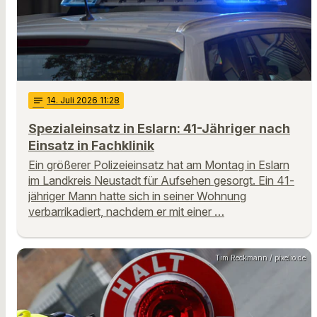
notes
14
. Juli 2026 11:28
Spezialeinsatz in Eslarn: 41-Jähriger nach
Einsatz in Fachklinik
Ein größerer Polizeieinsatz hat am Montag in Eslarn
im Landkreis Neustadt für Aufsehen gesorgt. Ein 41-
jähriger Mann hatte sich in seiner Wohnung
verbarrikadiert, nachdem er mit einer …
Tim Reckmann / pixelio.de