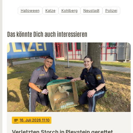
Halloween
Katze
Kohlberg
Neustadt
Polizei
Das könnte Dich auch interessieren
Foto: PI Vohenstrauß
notes
16
. Juli 2026 11:10
Verletzten Storch in Pleystein gerettet