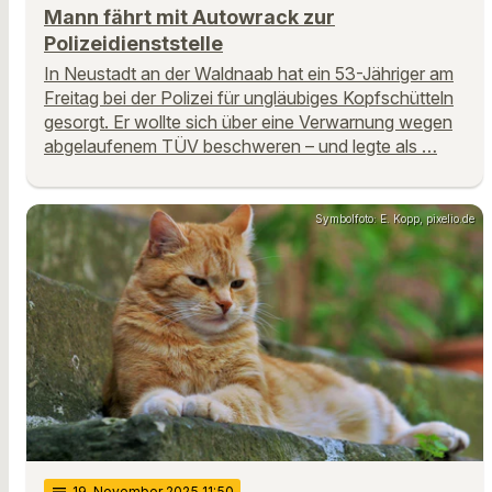
Mann fährt mit Autowrack zur
Polizeidienststelle
In Neustadt an der Waldnaab hat ein 53-Jähriger am
Freitag bei der Polizei für ungläubiges Kopfschütteln
gesorgt. Er wollte sich über eine Verwarnung wegen
abgelaufenem TÜV beschweren – und legte als …
Symbolfoto: E. Kopp, pixelio.de
notes
19
. November 2025 11:50