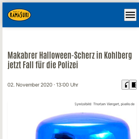
menu
Makabrer Halloween-Scherz in Kohlberg
jetzt Fall für die Polizei
headphones
chrome_reader_mode
02. November 2020
· 13:00 Uhr
Symbolbild: Thorben Wengert, pixelio.de