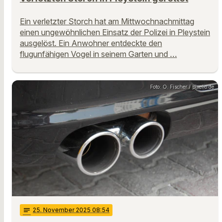
Ein verletzter Storch hat am Mittwochnachmittag
einen ungewöhnlichen Einsatz der Polizei in Pleystein
ausgelöst. Ein Anwohner entdeckte den
flugunfähigen Vogel in seinem Garten und …
Foto: O. Fischer / pixelio.de
notes
25
. November 2025 08:54