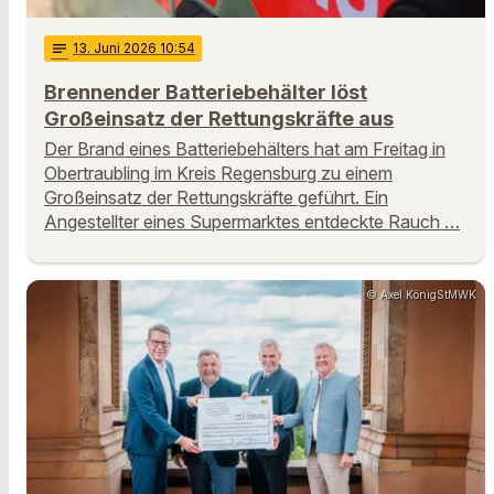
notes
13
. Juni 2026 10:54
Brennender Batteriebehälter löst
Großeinsatz der Rettungskräfte aus
Der Brand eines Batteriebehälters hat am Freitag in
Obertraubling im Kreis Regensburg zu einem
Großeinsatz der Rettungskräfte geführt. Ein
Angestellter eines Supermarktes entdeckte Rauch …
© Axel KönigStMWK