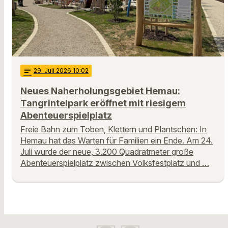
notes
29
. Juli 2026 10:02
Neues Naherholungsgebiet Hemau:
Tangrintelpark eröffnet mit riesigem
Abenteuerspielplatz
Freie Bahn zum Toben, Klettern und Plantschen: In
Hemau hat das Warten für Familien ein Ende. Am 24.
Juli wurde der neue, 3.200 Quadratmeter große
Abenteuerspielplatz zwischen Volksfestplatz und …