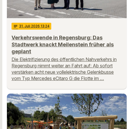
notes
31
. Juli 2026 13:24
Verkehrswende in Regensburg: Das
Stadtwerk knackt Meilenstein früher als
geplant
Die Elektrifizierung des öffentlichen Nahverkehrs in
Regensburg nimmt weiter an Fahrt auf: Ab sofort
verstärken acht neue vollelektrische Gelenkbusse
vom Typ Mercedes eCitaro G die Flotte im …
Doris Wirth