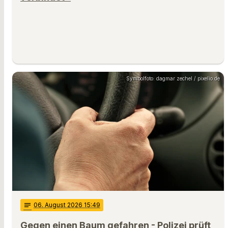
Symbolfoto: dagmar zechel / pixelio.de
notes
06
. August 2026 15:49
Gegen einen Baum gefahren - Polizei prüft,