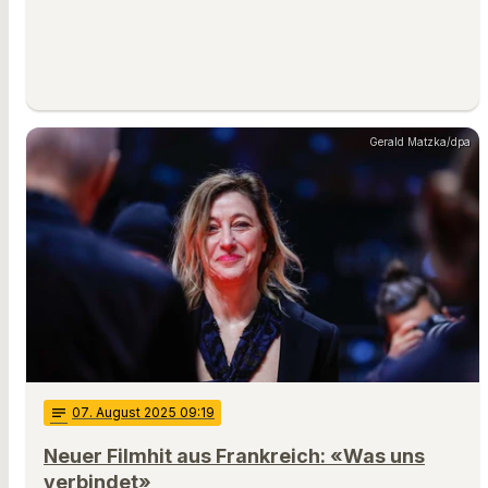
Gerald Matzka/dpa
notes
07
. August 2025 09:19
Neuer Filmhit aus Frankreich: «Was uns
verbindet»