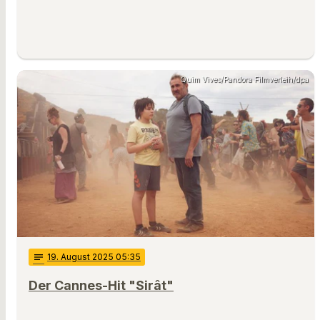
Quim Vives/Pandora Filmverleih/dpa
notes
19
. August 2025 05:35
Der Cannes-Hit "Sirât"