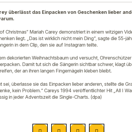
ey überlässt das Einpacken von Geschenken lieber ande
warum.
f Christmas“ Mariah Carey demonstriert in einem witzigen Vide
ken liegt. „Das ist wirklich nicht mein Ding“, sagte die 55-jähr
gerin in dem Clip, den sie auf Instagram teilte.
einem dekorierten Weihnachtsbaum und versucht, Ohrenschützer
rpacken. Damit tut sich die Sängerin sichtbar schwer, klagt ü
eifen, der an ihren langen Fingernägeln kleben bleibt.
gut sei, überlasse sie das Einpacken lieber anderen, stellte die 
nke, kein Problem.“ Careys 1994 veröffentlichter Hit „All I Wa
ssig in jeder Adventszeit die Single-Charts. (dpa)