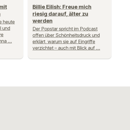
mit
Billie Eilish: Freue mich
n
riesig darauf, älter zu
werden
e heute
l und
Der Popstar spricht im Podcast
ve
offen über Schönheitsdruck und
onna …
erklärt, warum sie auf Eingriffe
verzichtet – auch mit Blick auf …