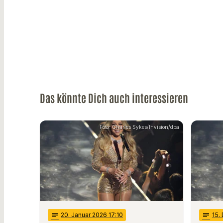
Das könnte Dich auch interessieren
Foto: Charles Sykes/Invision/dpa
notes
20
. Januar 2026 17:10
notes
15
.