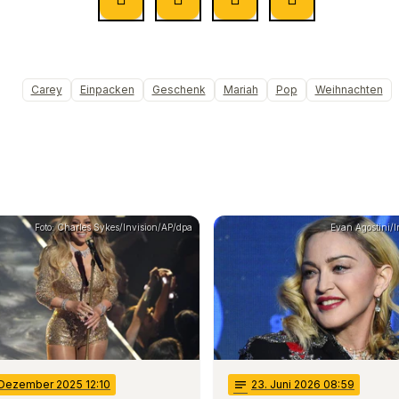
Carey
Einpacken
Geschenk
Mariah
Pop
Weihnachten
Foto: Charles Sykes/Invision/AP/dpa
Evan Agostini/
 Dezember 2025 12:10
notes
23
. Juni 2026 08:59