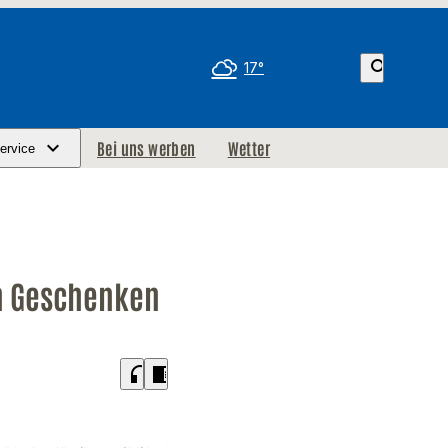
search
17°
Bei uns werben
Wetter
ervice
on Geschenken
headphones
chrome_reader_mode