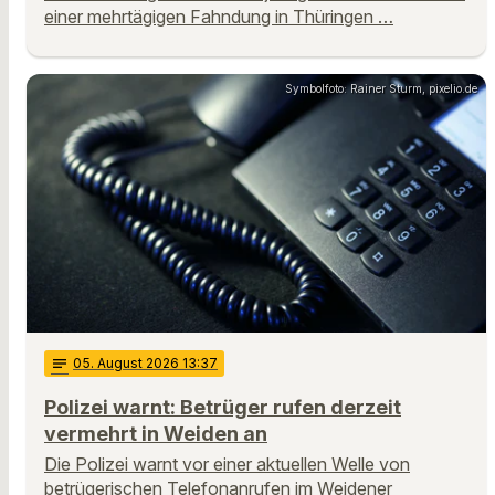
einer mehrtägigen Fahndung in Thüringen …
Symbolfoto: Rainer Sturm, pixelio.de
notes
05
. August 2026 13:37
Polizei warnt: Betrüger rufen derzeit
vermehrt in Weiden an
Die Polizei warnt vor einer aktuellen Welle von
betrügerischen Telefonanrufen im Weidener