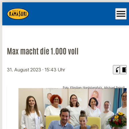
menu
Max macht die 1.000 voll
headphones
chrome_reader_mode
31. August 2023
· 15:43 Uhr
Foto: Kliniken Nordoberpfalz, Michael Reindl