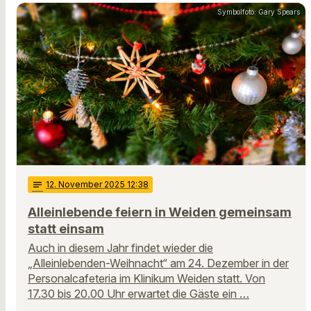
Symbolfoto: Gary Spears
notes
12
. November 2025 12:38
Alleinlebende feiern in Weiden gemeinsam
statt einsam
Auch in diesem Jahr findet wieder die
„Alleinlebenden-Weihnacht“ am 24. Dezember in der
Personalcafeteria im Klinikum Weiden statt. Von
17.30 bis 20.00 Uhr erwartet die Gäste ein …