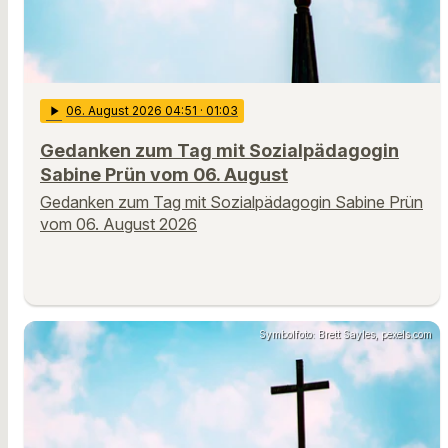
play_arrow
06
. August 2026 04:51
· 01:03
Gedanken zum Tag mit Sozialpädagogin
Sabine Prün vom 06. August
Gedanken zum Tag mit Sozialpädagogin Sabine Prün
vom 06. August 2026
Symbolfoto: Brett Sayles, pexels.com