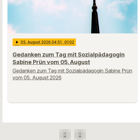
play_arrow
05
. August 2026 04:51
· 01:02
Gedanken zum Tag mit Sozialpädagogin
Sabine Prün vom 05. August
Gedanken zum Tag mit Sozialpädagogin Sabine Prün
vom 05. August 2026