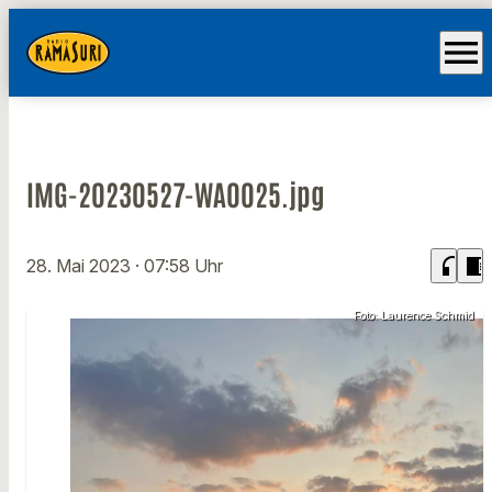
menu
IMG-20230527-WA0025.jpg
headphones
chrome_reader_mode
28. Mai 2023
· 07:58 Uhr
Foto: Laurence Schmid