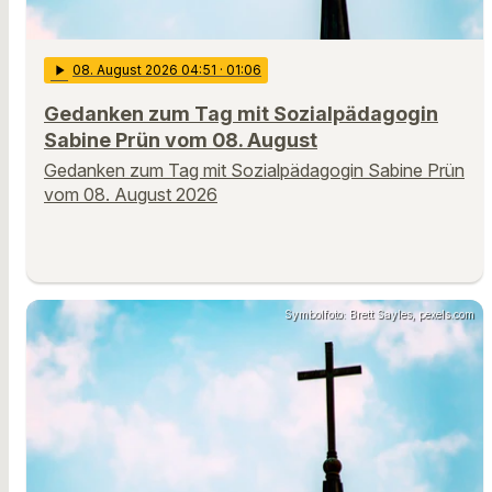
play_arrow
08
. August 2026 04:51
· 01:06
Gedanken zum Tag mit Sozialpädagogin
Sabine Prün vom 08. August
Gedanken zum Tag mit Sozialpädagogin Sabine Prün
vom 08. August 2026
Symbolfoto: Brett Sayles, pexels.com