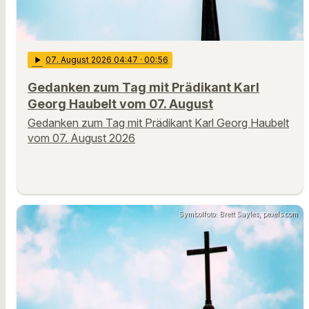
play_arrow
07
. August 2026 04:47
· 00:56
Gedanken zum Tag mit Prädikant Karl
Georg Haubelt vom 07. August
Gedanken zum Tag mit Prädikant Karl Georg Haubelt
vom 07. August 2026
Symbolfoto: Brett Sayles, pexels.com