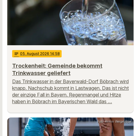
notes
05
. August 2026 14:58
Trockenheit: Gemeinde bekommt
Trinkwasser geliefert
Das Trinkwasser in der Bayerwald-Dorf Böbrach wird
knapp. Nachschub kommt in Lastwagen. Das ist nicht
der einzige Fall in Bayern. Regenmangel und Hitze
haben in Böbrach im Bayerischen Wald das …
Foto: Armin Weigel/dpa