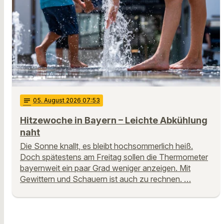
notes
05
. August 2026 07:53
Hitzewoche in Bayern – Leichte Abkühlung
naht
Die Sonne knallt, es bleibt hochsommerlich heiß.
Doch spätestens am Freitag sollen die Thermometer
bayernweit ein paar Grad weniger anzeigen. Mit
Gewittern und Schauern ist auch zu rechnen. …