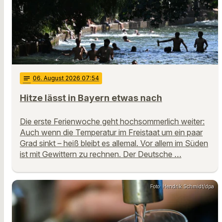
notes
06
. August 2026 07:54
Hitze lässt in Bayern etwas nach
Die erste Ferienwoche geht hochsommerlich weiter:
Auch wenn die Temperatur im Freistaat um ein paar
Grad sinkt – heiß bleibt es allemal. Vor allem im Süden
ist mit Gewittern zu rechnen. Der Deutsche …
Foto: Hendrik Schmidt/dpa