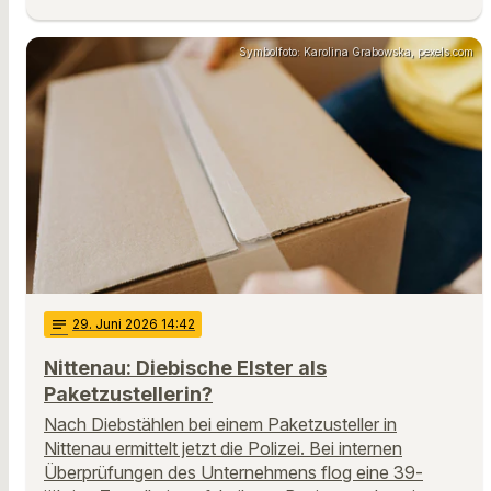
Symbolfoto: Karolina Grabowska, pexels.com
notes
29
. Juni 2026 14:42
Nittenau: Diebische Elster als
Paketzustellerin?
Nach Diebstählen bei einem Paketzusteller in
Nittenau ermittelt jetzt die Polizei. Bei internen
Überprüfungen des Unternehmens flog eine 39-