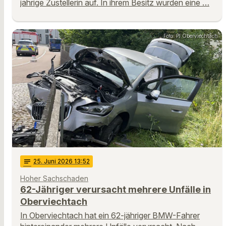
jährige Zustellerin auf. In ihrem Besitz wurden eine …
Foto: PI Oberviechtach
notes
25
. Juni 2026 13:52
Hoher Sachschaden
62-Jähriger verursacht mehrere Unfälle in
Oberviechtach
In Oberviechtach hat ein 62-jähriger BMW-Fahrer