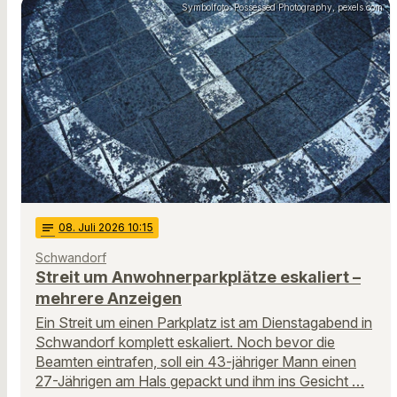
Symbolfoto: Possessed Photography, pexels.com
notes
08
. Juli 2026 10:15
Schwandorf
Streit um Anwohnerparkplätze eskaliert –
mehrere Anzeigen
Ein Streit um einen Parkplatz ist am Dienstagabend in
Schwandorf komplett eskaliert. Noch bevor die
Beamten eintrafen, soll ein 43-jähriger Mann einen
27-Jährigen am Hals gepackt und ihm ins Gesicht …