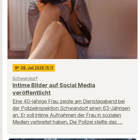
notes
08
. Juli 2026 15:11
Schwandorf
Intime Bilder auf Social Media
veröffentlicht
Eine 40-jährige Frau zeigte am Dienstagabend bei
der Polizeiinspektion Schwandorf einen 63-Jährigen
an. Er soll intime Aufnahmen der Frau in sozialen
Medien verbreitet haben. Die Polizei stellte das …