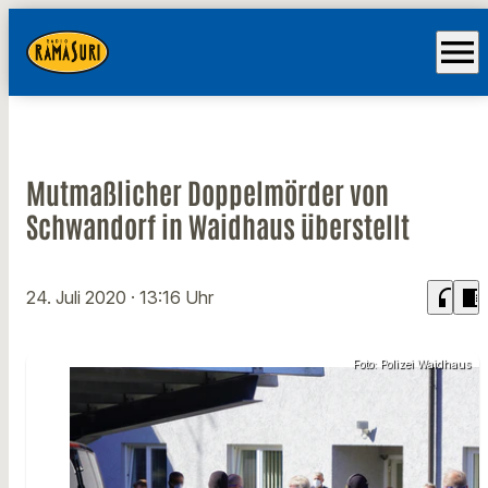
menu
Mutmaßlicher Doppelmörder von
Schwandorf in Waidhaus überstellt
headphones
chrome_reader_mode
24. Juli 2020
· 13:16 Uhr
Foto: Polizei Waidhaus