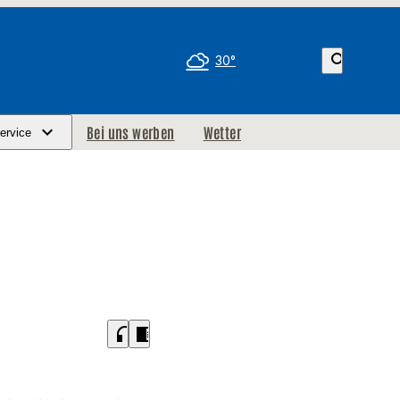
search
30°
Bei uns werben
Wetter
ervice
headphones
chrome_reader_mode