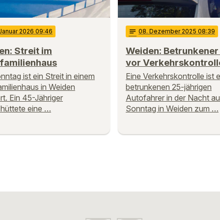
 Januar 2026 09:46
notes
08
. Dezember 2025 08:39
n: Streit im
Weiden: Betrunkener 
familienhaus
vor Verkehrskontroll
ntag ist ein Streit in einem
Eine Verkehrskontrolle ist 
milienhaus in Weiden
betrunkenen 25-jährigen
rt. Ein 45-Jähriger
Autofahrer in der Nacht au
hüttete eine …
Sonntag in Weiden zum …