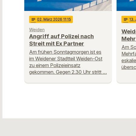
notes
02
. März 2026 11:15
notes
13
.
Weiden
Weide
Angriff auf Polizei nach
Mehr
Streit mit Ex Partner
Am Son
Am frühen Sonntagmorgen ist es
Mehrfa
im Weidener Stadtteil Weiden-Ost
eskalie
zu einem Polizeieinsatz
übersc
gekommen. Gegen 2.30 Uhr stritt …