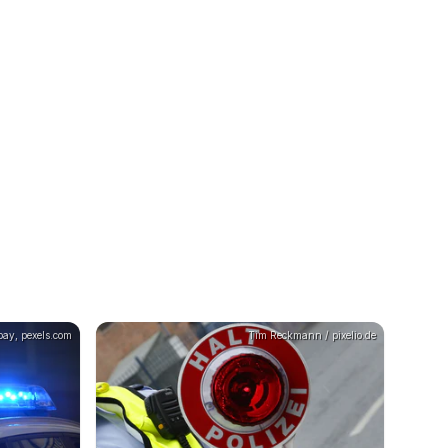
bay, pexels.com
Tim Reckmann / pixelio.de