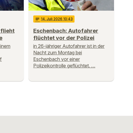
notes
14
. Juli 2026 10:43
flieht
Eschenbach: Autofahrer
e
flüchtet vor der Polizei
einem
in 26-jähriger Autofahrer ist in der
Nacht zum Montag bei
f
Eschenbach vor einer
Polizeikontrolle geflüchtet. …