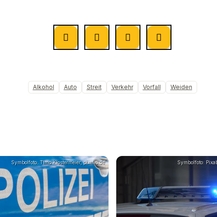
Alkohol
Auto
Streit
Verkehr
Vorfall
Weiden
Symbolfoto: Timo Klostermeier, pixelio.de
Symbolfoto: Pixa