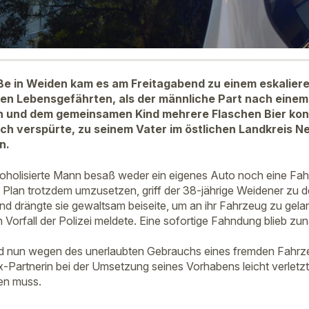
ße in Weiden kam es am Freitagabend zu einem eskaliere
en Lebensgefährten, als der männliche Part nach eine
in und dem gemeinsamen Kind mehrere Flaschen Bier ko
ch verspürte, zu seinem Vater im östlichen Landkreis N
n.
oholisierte Mann besaß weder ein eigenes Auto noch eine Fahr
 Plan trotzdem umzusetzen, griff der 38-jährige Weidener zu 
und drängte sie gewaltsam beiseite, um an ihr Fahrzeug zu gela
Vorfall der Polizei meldete. Eine sofortige Fahndung blieb zun
 nun wegen des unerlaubten Gebrauchs eines fremden Fahrzeu
x-Partnerin bei der Umsetzung seines Vorhabens leicht verletzt
en muss.