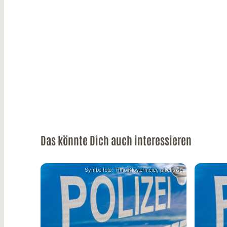
Das könnte Dich auch interessieren
Symbolfoto: Timo Klostermeier, pixelio.de