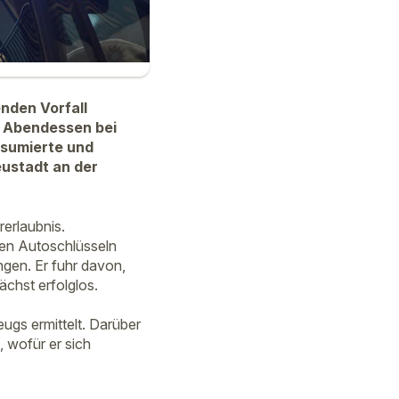
nden Vorfall
m Abendessen bei
nsumierte und
eustadt an der
erlaubnis.
den Autoschlüsseln
ngen. Er fuhr davon,
ächst erfolglos.
gs ermittelt. Darüber
, wofür er sich